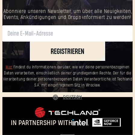
Abonniere unseren Newsletter, um über alle Neuigkeiten,
Events, Ankündigungen und Drops informiert zu werden!
REGISTRIEREN
Hier
findest du Informationen darüber, wie wir deine personenbezogenen
Daten verarbeiten, einschließlich deiner grundlegenden Rechte. Der für die
Verarbeitung deiner personenbezogenen Daten Verantwortliche ist Techland
S.A. mit eingetragenem Sitz in Wrocław.
DEUTSCH
ENGLISH
ESPAÑOL
IN PARTNERSHIP WITH
FRANÇAIS