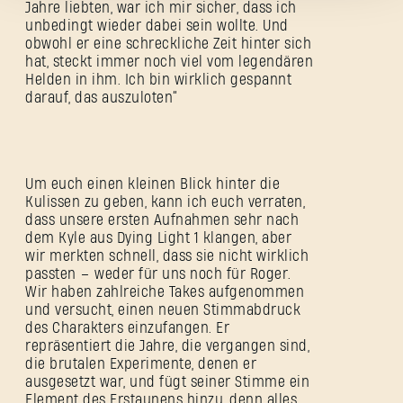
Jahre liebten, war ich mir sicher, dass ich
unbedingt wieder dabei sein wollte. Und
obwohl er eine schreckliche Zeit hinter sich
hat, steckt immer noch viel vom legendären
Helden in ihm. Ich bin wirklich gespannt
darauf, das auszuloten“
Passwort vergessen?
Um euch einen kleinen Blick hinter die
SUBMIT
Kulissen zu geben, kann ich euch verraten,
dass unsere ersten Aufnahmen sehr nach
dem Kyle aus Dying Light 1 klangen, aber
wir merkten schnell, dass sie nicht wirklich
Neu bei Dying Light Outpost?
Konto erstellen
.
passten – weder für uns noch für Roger.
Wir haben zahlreiche Takes aufgenommen
und versucht, einen neuen Stimmabdruck
des Charakters einzufangen. Er
repräsentiert die Jahre, die vergangen sind,
die brutalen Experimente, denen er
ausgesetzt war, und fügt seiner Stimme ein
Element des Erstaunens hinzu, denn alles,