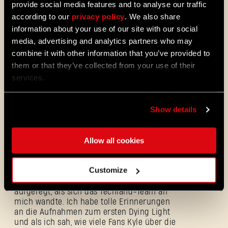
Herausforderung, die zu einem großen
provide social media features and to analyse our traffic
Synchronsprecher wie Roger passt: zu einer
according to our
privacy policy
. We also share
reiferen Version eines Charakters, den man
information about your use of our site with our social
zuvor gespielt hat, zurückzukehren, das
media, advertising and analytics partners who may
Wachstum der eigenen schauspielerischen
Fähigkeiten bei dieser Gelegenheit zu
combine it with other information that you’ve provided to
präsentieren, und das alles „nur“ durch die
them or that they’ve collected from your use of their
Stimme zu tun plus Millionen von „Dying
services.
Light“-Fans zufriedenzustellen. Achtet beim
Spielen bitte darauf, das hat seine Leistung
sicher verdient.
Show details
Allow all cookies
So sieht es Roger Craig Smith selbst: „In die
Rolle von Kyle Crane zu schlüpfen, ist wie
Customize
ein Wiedersehen mit einem alten Freund.
Ich war überrascht, aber auch sehr
aufgeregt, als sich das Techland-Team an
mich wandte. Ich habe tolle Erinnerungen
an die Aufnahmen zum ersten Dying Light
und als ich sah, wie viele Fans Kyle über die