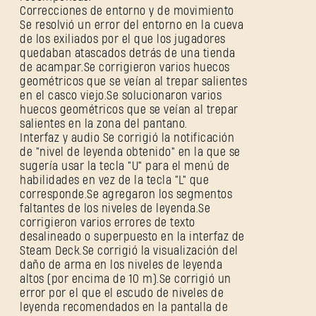
Correcciones de entorno y de movimiento
¿Olvidaste la contraseña?
Se resolvió un error del entorno en la cueva
de los exiliados por el que los jugadores
quedaban atascados detrás de una tienda
de acampar.Se corrigieron varios huecos
geométricos que se veían al trepar salientes
SUBMIT
en el casco viejo.Se solucionaron varios
huecos geométricos que se veían al trepar
salientes en la zona del pantano.
Interfaz y audio Se corrigió la notificación
¿Primera vez en Dying Light Outpost?
Crea una
de "nivel de leyenda obtenido" en la que se
sugería usar la tecla "U" para el menú de
cuenta
.
habilidades en vez de la tecla "L" que
corresponde.Se agregaron los segmentos
faltantes de los niveles de leyenda.Se
corrigieron varios errores de texto
desalineado o superpuesto en la interfaz de
Steam Deck.Se corrigió la visualización del
daño de arma en los niveles de leyenda
altos (por encima de 10 m).Se corrigió un
error por el que el escudo de niveles de
leyenda recomendados en la pantalla de