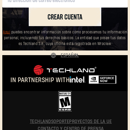
CREAR CUENTA
Aquí
puedes encontrar información sobre cómo procesamos tu información
personal, incluyendo tus derechos básicos. La entidad que posee tus datos
es Techland S.A., cuya oficina está registrada en Wrocław.
ESPAÑOL
DEUTSCH
ENGLISH
IN PARTNERSHIP WITH
FRANÇAIS
POLSKI
简体中文
ESPAÑOL
TECHLAND
SOPORTE
PROYECTOS DE LA UE
CONTACTO Y CENTRO DE PRENSA