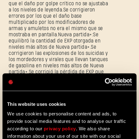
que el daño por golpe crítico no se ajustaba
a los niveles de leyenda.Se corrigieron
errores por los que el daño base
multiplicado por los modificadores de
armas y amuletos no era el mismo que se
mostraba en pantalla.Nueva partida+:Se
Dirección de correo electrónico
equilibró la cantidad de EXP otorgada en
niveles más altos de Nueva partida+.Se
corrigieron las explosiones de los suicidas y
los mordedores y virales que llevan tanques
de gasolina en niveles más altos de Nueva
Contraseña
partida+.Se corrigió la pérdida de EXP que
ocurría al morir en el modo Historia de
Caps
Nueva partida+.Se corrigieron casos en los
que la IA tenía rangos más altos que el
rango de la misión en casos en los que no
era deliberado.
This website uses cookies
Rendimiento y estabilidad Se corrigieron
We use cookies to personalise content and ads, to
varios casos en los que ocurría un error en
provide social media features and to analyse our traffic
el modo cooperativo cuando otros
jugadores se unían al anfitrión.Se corrigió
according to our
privacy policy
. We also share
un error que ocurría al cambiar los valores
information about your use of our site with our social