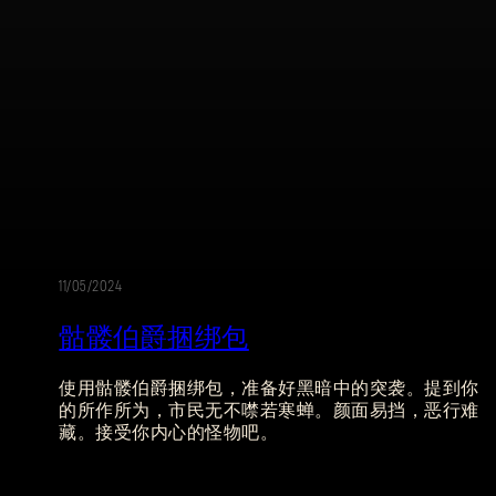
电子邮箱地址
密码
Caps
11/05/2024
骷髅伯爵捆绑包
使用骷髅伯爵捆绑包，准备好黑暗中的突袭。提到你
的所作所为，市民无不噤若寒蝉。颜面易挡，恶行难
藏。接受你内心的怪物吧。