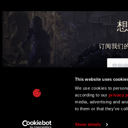
订阅我们
This website uses cookie
可通过此处
了解我们
We use cookies to personal
according to our
privacy p
IN PARTNERSHIP WITH
media, advertising and ana
to them or that they’ve col
TECHLAND
支持
欧盟企划
联络与媒体中心
Show details