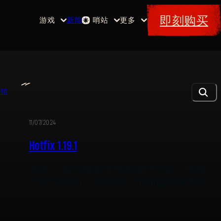
即刻购买
游戏
新闻
哨站
更多
首页
活动
《消
赏金
特典
逝的
军械
Maps
光
库
≫
芒》
消光
促销
码
消逝
的光
11/07/2024
芒2
Hotfix 1.19.1
《消
逝的
今天，我们发布了热修补丁1.19.1，修复
光
芒：
了全平台的一些问题，下面是修复列表
困
兽》