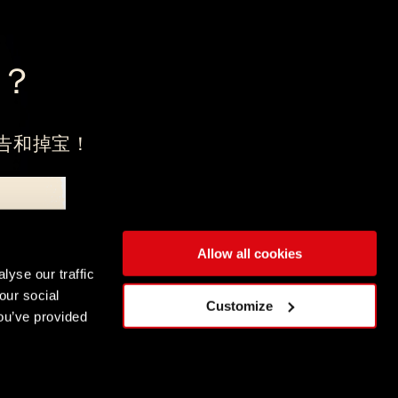
？
告和掉宝！
Allow all cookies
，注册地在弗罗茨瓦夫。
lyse our traffic
our social
简体中文
Customize
ou’ve provided
DEUTSCH
ENGLISH
ESPAÑOL