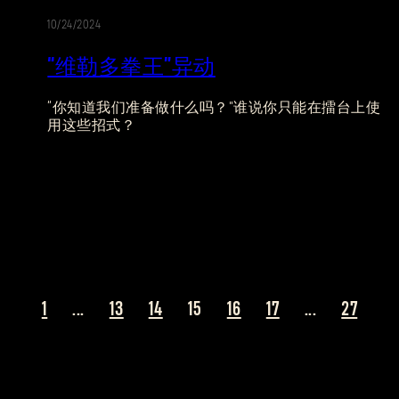
10/24/2024
异
“维勒多拳王”异动
动
“你知道我们准备做什么吗？”谁说你只能在擂台上使
用这些招式？
1
...
13
14
15
16
17
...
27