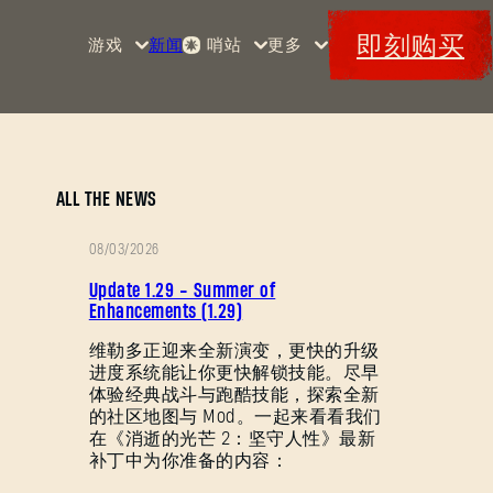
即刻购买
游戏
新闻
哨站
更多
首页
活动
《消
赏金
特典
逝的
军械
Maps
光
库
芒》
消光
ALL THE NEWS
码
消逝
08/03/2026
的光
补
芒2
Update 1.29 - Summer of
丁
Enhancements (1.29)
《消
说
维勒多正迎来全新演变，更快的升级
逝的
进度系统能让你更快解锁技能。尽早
明
光
体验经典战斗与跑酷技能，探索全新
芒：
的社区地图与 Mod。一起来看看我们
困
在《消逝的光芒 2：坚守人性》最新
兽》
补丁中为你准备的内容：