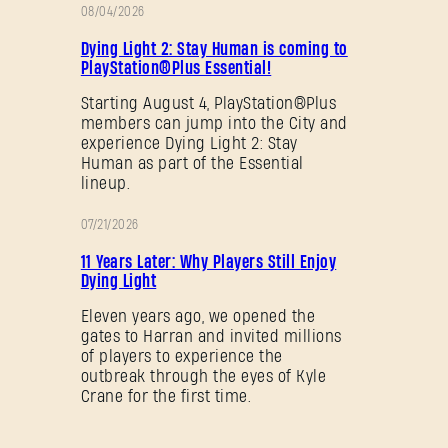
08/04/2026
促
Dying Light 2: Stay Human is coming to
销
PlayStation®Plus Essential!
Starting August 4, PlayStation®Plus
members can jump into the City and
experience Dying Light 2: Stay
Human as part of the Essential
lineup.
07/21/2026
促
11 Years Later: Why Players Still Enjoy
销
Dying Light
Eleven years ago, we opened the
gates to Harran and invited millions
of players to experience the
outbreak through the eyes of Kyle
Crane for the first time.