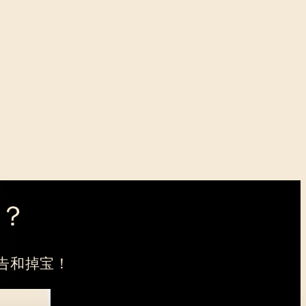
？
告和掉宝！