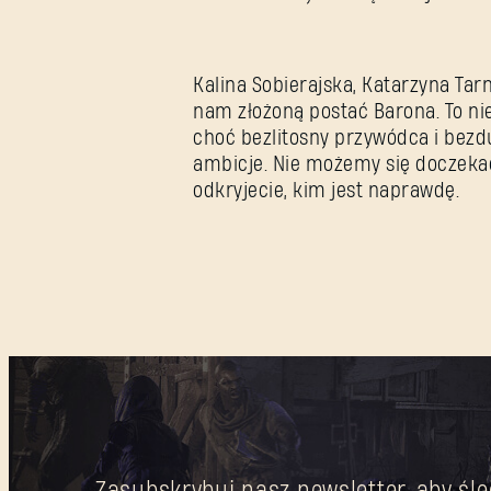
Kalina Sobierajska, Katarzyna Tar
nam złożoną postać Barona. To nie
choć bezlitosny przywódca i bezd
ambicje. Nie możemy się doczekać,
odkryjecie, kim jest naprawdę.
Zasubskrybuj nasz newsletter, aby śle