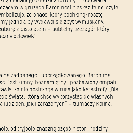
czną elegancję dziedzica fortuny” – opowiada
leżącym w gruzach Baron nosi nieskazitelne, szyte
ymbolizuje, że chaos, który pochłonął resztę
liśmy jednak, by wydawał się zbyt wymuskany,
kaburę z pistoletem – subtelny szczegół, który
czny człowiek”.
Nie pamiętasz hasła?
da na zadbanego i uporządkowanego, Baron ma
ć. Jest zimny, beznamiętny i pozbawiony empatii.
wia, że nie postrzega wirusa jako katastrofy. „Dla
SUBMIT
jego świata, którą chce wykorzystać do własnych
ludziach, jak i zarażonych” – tłumaczy Kalina.
Pierwszy raz na Dying Light Outpost?
Utwórz konto
.
cie, odkryjecie znaczną część historii rodziny