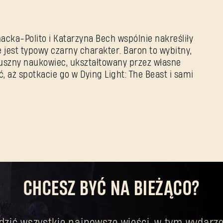
nacka-Polito i Katarzyna Bech wspólnie nakreśliły
 jest typowy czarny charakter. Baron to wybitny,
uszny naukowiec, ukształtowany przez własne
 aż spotkacie go w Dying Light: The Beast i sami
CHCESZ BYĆ NA BIEŻĄCO?
dzić wszystkie najnowsze wieści, w tym wydarze