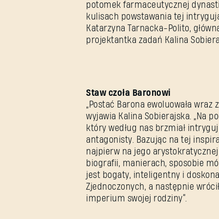
potomek farmaceutycznej dynastii
kulisach powstawania tej intryguj
Katarzyna Tarnacka-Polito, główn
projektantka zadań Kalina Sobiera
Staw czoła Baronowi
„Postać Barona ewoluowała wraz z
wyjawia Kalina Sobierajska. „Na p
który według nas brzmiał intryguj
antagonisty. Bazując na tej inspir
najpierw na jego arystokratycznej
biografii, manierach, sposobie mó
jest bogaty, inteligentny i dosko
Zjednoczonych, a następnie wróci
imperium swojej rodziny”.