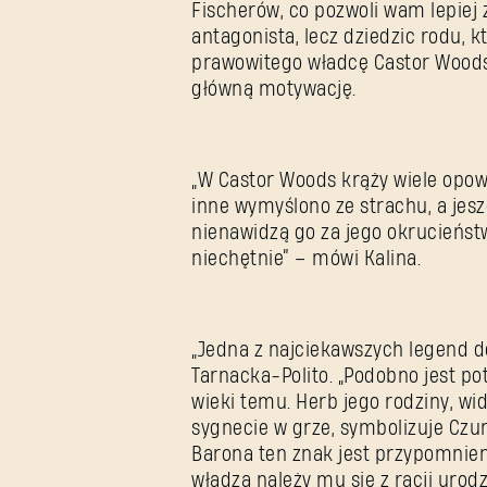
Fischerów, co pozwoli wam lepiej
antagonista, lecz dziedzic rodu, k
prawowitego władcę Castor Woods,
główną motywację.
„W Castor Woods krąży wiele opowi
inne wymyślono ze strachu, a jesz
nienawidzą go za jego okrucieńst
niechętnie” – mówi Kalina.
„Jedna z najciekawszych legend 
Tarnacka-Polito. „Podobno jest p
wieki temu. Herb jego rodziny, wid
sygnecie w grze, symbolizuje Czur
Barona ten znak jest przypomnien
władza należy mu się z racji urodz