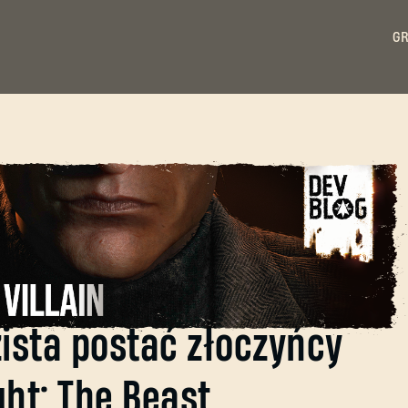
GR
nowi, czyli jak
ista postać złoczyńcy
ght: The Beast