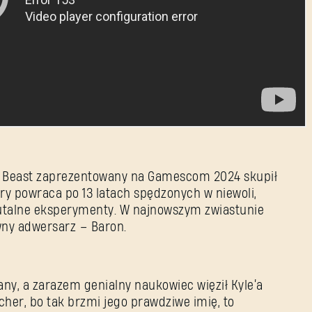
he Beast zaprezentowany na Gamescom 2024 skupił
óry powraca po 13 latach spędzonych w niewoli,
utalne eksperymenty. W najnowszym zwiastunie
wny adwersarz – Baron.
ny, a zarazem genialny naukowiec więził Kyle’a
scher, bo tak brzmi jego prawdziwe imię, to