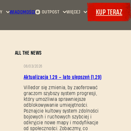
KUP TERAZ
Y
WIADOMOŚCI
OUTPOST
WIĘCEJ
Strona
Wydarzenia
Dying
główna
Bajery
Light
Kontrakty
Maps
Zbrojownia
Dying
Dokety
ALL THE NEWS
Light
2: Stay
08/03/2026
Human
OPIS
Aktualizacja 1.29 – lato ulepszeń (1.29)
Dying
PATCHA
Light:
Villedor się zmienia, by zaoferować
graczom szybszy system progresji,
The
który umożliwia sprawniejsze
Beast
odblokowywanie umiejętności.
Poznajcie kultowy system zdolności
bojowych i ruchowych szybciej i
odkryjcie nowe mapy i modyfikacje
od społeczności. Zobaczmy, co