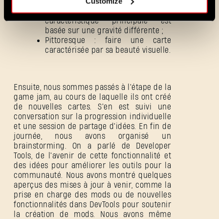
Customize
la progression de l'infection ;
Gravité : faire une carte dont la
caractéristique principale est
basée sur une gravité différente ;
Pittoresque : faire une carte
caractérisée par sa beauté visuelle.
Ensuite, nous sommes passés à l'étape de la
game jam, au cours de laquelle ils ont créé
Mot de passe oublié ?
de nouvelles cartes. S'en est suivi une
conversation sur la progression individuelle
et une session de partage d'idées. En fin de
journée, nous avons organisé un
brainstorming. On a parlé de Developer
SUBMIT
Tools, de l'avenir de cette fonctionnalité et
des idées pour améliorer les outils pour la
communauté. Nous avons montré quelques
aperçus des mises à jour à venir, comme la
C'est votre première fois sur Dying Light Outpost ?
prise en charge des mods ou de nouvelles
Créer un compte
.
fonctionnalités dans DevTools pour soutenir
la création de mods. Nous avons même