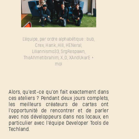
L'équipe, par ordre alphabétique : bub,
Crex, Hank_Hill, HENeral,
Liliannismo33, SrgRespawn,
TheAhmetIbrahim, X_0, XAndUkarE +
moi
Alors, qu'est-ce qu'on fait exactement dans
ces ateliers ? Pendant deux jours complets,
les meilleurs créateurs de cartes ont
l'opportunité de rencontrer et de parler
avec nos développeurs dans nos locaux, en
particulier avec l'équipe Developer Tools de
Techland.