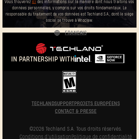
Vous trouverez
ici
des informations sur la manière dont nous traitons vos
données personnelles, y compris sur vos droits fondamentaux. Le
responsable du traitement de vos données est Techland S.A., dont le siège
social se trouve à Wrocław.
FRANÇAIS
DEUTSCH
ENGLISH
IN PARTNERSHIP WITH
ESPAÑOL
POLSKI
简体中文
FRANÇAIS
TECHLAND
SUPPORT
PROJETS EUROPÉENS
CONTACT & PRESSE
©2026 Techland S.A. Tous droits réservés.
Conditions d'utilisation
Politique de confidentialité