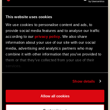
This website uses cookies
We use cookies to personalise content and ads, to
provide social media features and to analyse our traffic
according to our
privacy policy
. We also share
information about your use of our site with our social
media, advertising and analytics partners who may
combine it with other information that you’ve provided to
them or that they’ve collected from your use of their
services.
La seconde partie était consacrée à la
pratique, nos invités ont dû choisir une idée
et une inspiration aléatoires, à la manière
Show details
d'une loterie. Voici quelques exemples :
Allow all cookies
Noir complet : faire une carte dans
laquelle la menace principale était