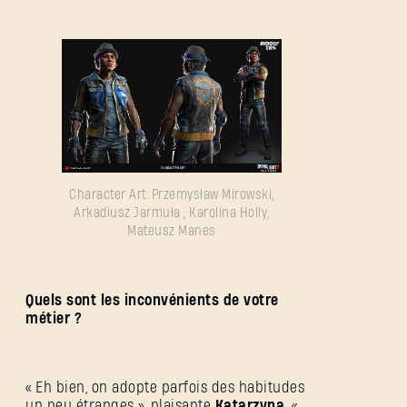
Character Art: Przemysław Mirowski,
Arkadiusz Jarmuła , Karolina Holly,
Mateusz Manes
Quels sont les inconvénients de votre
métier ?
« Eh bien, on adopte parfois des habitudes
un peu étranges », plaisante
Katarzyna
. «