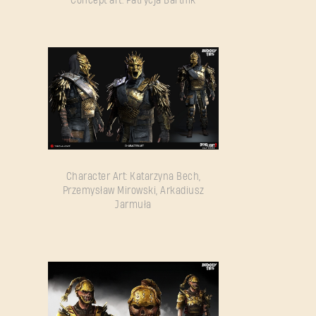
Concept art: Patrycja Bartnik
Character Art: Katarzyna Bech,
Przemysław Mirowski, Arkadiusz
Jarmuła