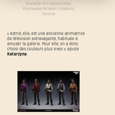
Character Art: Karolina Holly,
Przemysław Mirowski, Arkadiusz
Jarmuła
Mot de passe oublié ?
« Astrid, elle, est une ancienne animatrice
de télévision extravagante, habituée à
amuser la galerie. Pour elle, on a donc
choisi des couleurs plus vives », ajoute
Katarzyna
.
SUBMIT
C'est votre première fois sur Dying Light Outpost ?
Créer un compte
.