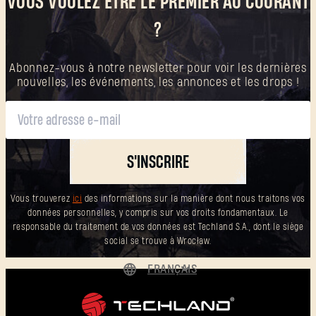
VOUS VOULEZ ÊTRE LE PREMIER AU COURANT
?
Abonnez-vous à notre newsletter pour voir les dernières
nouvelles, les événements, les annonces et les drops !
S'INSCRIRE
Vous trouverez
ici
des informations sur la manière dont nous traitons vos
données personnelles, y compris sur vos droits fondamentaux. Le
responsable du traitement de vos données est Techland S.A., dont le siège
social se trouve à Wrocław.
FRANÇAIS
DEUTSCH