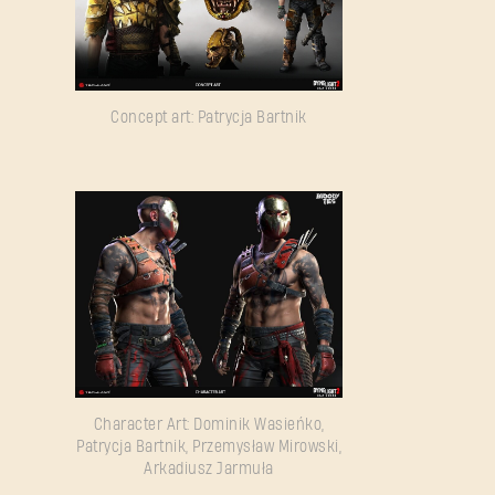
Concept art: Patrycja Bartnik
Character Art: Dominik Wasieńko,
Patrycja Bartnik, Przemysław Mirowski,
Arkadiusz Jarmuła