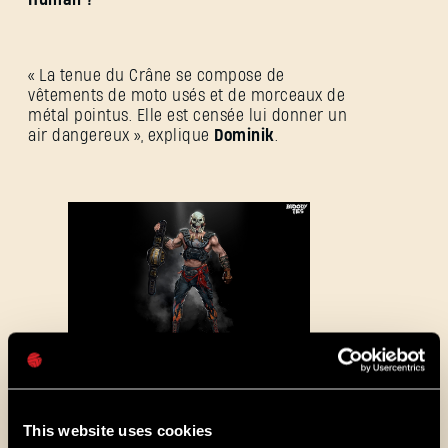
« La tenue du Crâne se compose de
SE CONNECTER
vêtements de moto usés et de morceaux de
métal pointus. Elle est censée lui donner un
air dangereux », explique
Dominik
.
Adresse e-mail
Mot de passe
Caps
Concept art: Rafał Rybak
This website uses cookies