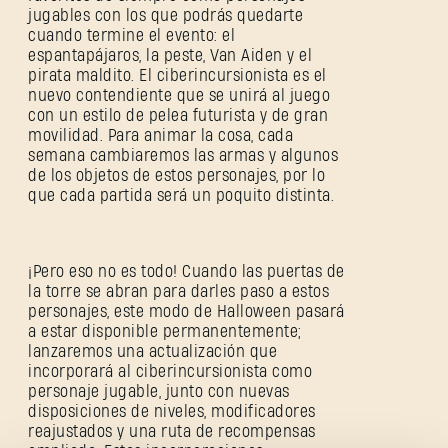
jugables con los que podrás quedarte
cuando termine el evento: el
espantapájaros, la peste, Van Aiden y el
pirata maldito. El ciberincursionista es el
nuevo contendiente que se unirá al juego
con un estilo de pelea futurista y de gran
movilidad. Para animar la cosa, cada
semana cambiaremos las armas y algunos
de los objetos de estos personajes, por lo
que cada partida será un poquito distinta.
REGISTRARSE
¡Pero eso no es todo! Cuando las puertas de
la torre se abran para darles paso a estos
personajes, este modo de Halloween pasará
a estar disponible permanentemente;
Dirección de correo electrónico
lanzaremos una actualización que
incorporará al ciberincursionista como
personaje jugable, junto con nuevas
disposiciones de niveles, modificadores
reajustados y una ruta de recompensas
Contraseña