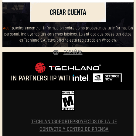
CREAR CUENTA
Aquí
puedes encontrar información sobre cómo procesamos tu información
personal, incluyendo tus derechos básicos. La entidad que posee tus datos
es Techland S.A., cuya oficina está registrada en Wrocław.
ESPAÑOL
DEUTSCH
ENGLISH
IN PARTNERSHIP WITH
FRANÇAIS
POLSKI
简体中文
ESPAÑOL
TECHLAND
SOPORTE
PROYECTOS DE LA UE
CONTACTO Y CENTRO DE PRENSA