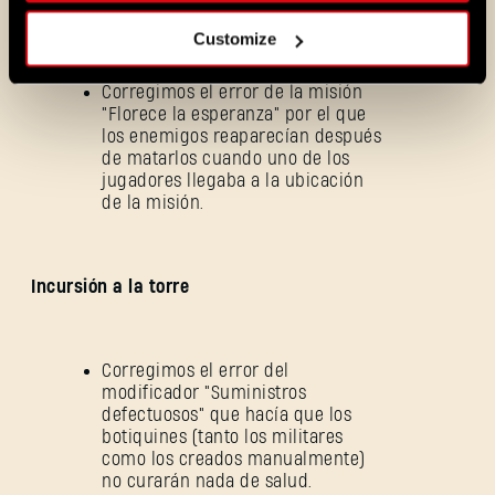
Corregimos el error que mostraba
sin conexión a los jugadores de
Customize
Steam al agregarlos como favoritos
en Epic.
Corregimos el error de la misión
"Florece la esperanza" por el que
los enemigos reaparecían después
de matarlos cuando uno de los
jugadores llegaba a la ubicación
de la misión.
¿Olvidaste la contraseña?
Incursión a la torre
Corregimos el error del
SUBMIT
modificador "Suministros
defectuosos" que hacía que los
botiquines (tanto los militares
como los creados manualmente)
¿Primera vez en Dying Light Outpost?
Crea una
no curarán nada de salud.