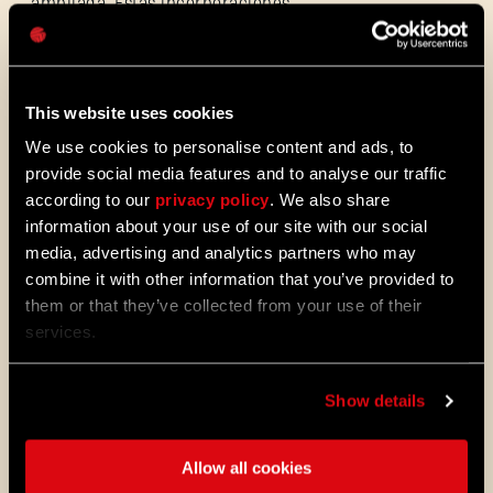
ampliada. Estas incorporaciones
Caps
aumentarán la rejugabilidad sin sacrificar
el rasgo desafiante que define la
experiencia de la incursión a la torre.
This website uses cookies
We use cookies to personalise content and ads, to
Actualizaciones de jugabilidad
provide social media features and to analyse our traffic
Además de todas las novedades de la
actualización 1.25 que mencionamos arriba,
according to our
privacy policy
. We also share
incorporamos las siguientes correcciones y
information about your use of our site with our social
mejoras:
media, advertising and analytics partners who may
combine it with other information that you’ve provided to
them or that they’ve collected from your use of their
Modo cooperativo
services.
Show details
Corregimos el error que impedía
que las cuerdas se ataran de forma
correcta cuando alguien más las
Allow all cookies
estaba usando.