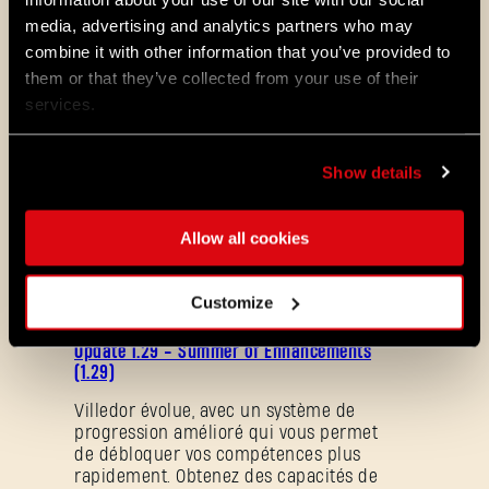
media, advertising and analytics partners who may
combine it with other information that you’ve provided to
them or that they’ve collected from your use of their
Viral Rush
services.
Show details
Viral Rush
Allow all cookies
ALL THE NEWS
Customize
08/03/2026
NOTES
Update 1.29 - Summer of Enhancements
DE
(1.29)
PATCH
Villedor évolue, avec un système de
progression amélioré qui vous permet
de débloquer vos compétences plus
rapidement. Obtenez des capacités de