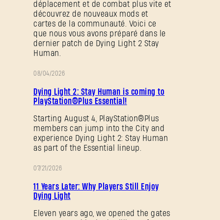
déplacement et de combat plus vite et
découvrez de nouveaux mods et
Mot de passe oublié ?
cartes de la communauté. Voici ce
que nous vous avons préparé dans le
dernier patch de Dying Light 2 Stay
Human.
SUBMIT
08/04/2026
PROMOTION
Dying Light 2: Stay Human is coming to
PlayStation®Plus Essential!
C'est votre première fois sur Dying Light Outpost ?
Starting August 4, PlayStation®Plus
Créer un compte
.
members can jump into the City and
experience Dying Light 2: Stay Human
as part of the Essential lineup.
07/21/2026
PROMOTION
11 Years Later: Why Players Still Enjoy
Dying Light
Eleven years ago, we opened the gates