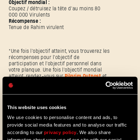
SE CONNECTER
Objectif mondial :
Coupez / détruisez la tête d’au moins 80
000 000 Virulents
Récompense :
Tenue de Rahim virulent
Adresse e-mail
*Une fois l'objectif atteint, vous trouverez les
récompenses pour l'objectif de
participation et l'objectif personnel dans
votre planque. Une fois l'objectif mondial
Mot de passe
atteint, rendez-vous sur
Pilgrim Outpost
et
Caps
connectez-vous à votre compte pour
récupérer la récompense.
L'événement prend fin le 04.05 à 16 h (UTC
+1).
This website uses cookies
We use cookies to personalise content and ads, to
provide social media features and to analyse our traffic
https://outpost.dyinglightgame.com/events/viral-
rush
according to our
privacy policy
. We also share
information about your use of our site with our social