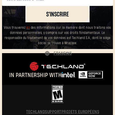
S'INSCRIRE
Vous trouverez
ici
des informations sur la manière dont nous traitons vos
données personnelles, y compris sur vos droits fondamentaux. Le
responsable du traitement de vos données est Techland S.A., dont le siège
social se trouve à Wrocław.
FRANÇAIS
DEUTSCH
ENGLISH
IN PARTNERSHIP WITH
ESPAÑOL
POLSKI
简体中文
FRANÇAIS
TECHLAND
SUPPORT
PROJETS EUROPÉENS