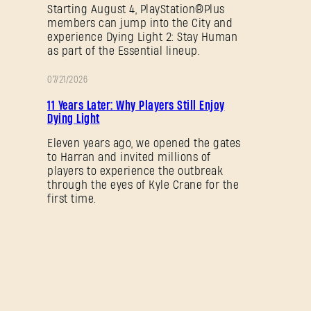
Starting August 4, PlayStation®Plus
members can jump into the City and
刚来到Dying Light Outpost？
创建账号
.
experience Dying Light 2: Stay Human
as part of the Essential lineup.
07/21/2026
促
11 Years Later: Why Players Still Enjoy
销
Dying Light
Eleven years ago, we opened the gates
to Harran and invited millions of
players to experience the outbreak
through the eyes of Kyle Crane for the
first time.