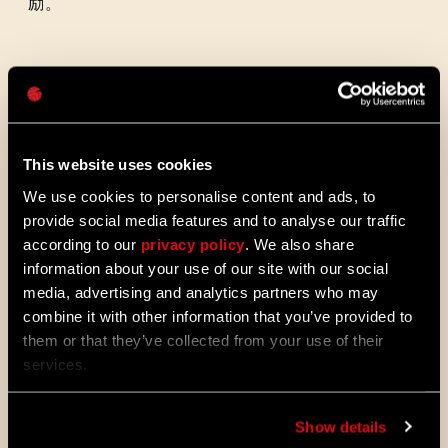
励。
密码
活动结束时间：04.05，16:00（欧洲中部时
Caps
间）
This website uses cookies
https://outpost.dyinglightgame.com/events/viral-
We use cookies to personalise content and ads, to
rush
provide social media features and to analyse our traffic
according to our
privacy policy
. We also share
information about your use of our site with our social
media, advertising and analytics partners who may
毒尸潮
combine it with other information that you’ve provided to
them or that they’ve collected from your use of their
services.
毒尸潮
Show details