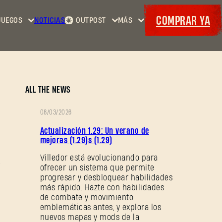
COMPRAR YA
JUEGOS
NOTICIAS
OUTPOST
MÁS
Inicio
Eventos
Dying
Contratos
Cositas
Light
Armería
Maps
Cupones
Dying
ALL THE NEWS
Light
2: Stay
08/03/2026
Human
NOTAS
Actualización 1.29: Un verano de
Dying
DEL
mejoras (1.29)s (1.29)
Light:
PARCHE
Villedor está evolucionando para
The
ofrecer un sistema que permite
Beast
progresar y desbloquear habilidades
más rápido. Hazte con habilidades
de combate y movimiento
emblemáticas antes, y explora los
nuevos mapas y mods de la