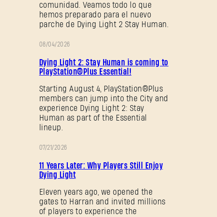
comunidad. Veamos todo lo que
hemos preparado para el nuevo
parche de Dying Light 2 Stay Human.
08/04/2026
PROMOCIÓN
Dying Light 2: Stay Human is coming to
PlayStation®Plus Essential!
Starting August 4, PlayStation®Plus
members can jump into the City and
experience Dying Light 2: Stay
Human as part of the Essential
lineup.
07/21/2026
PROMOCIÓN
11 Years Later: Why Players Still Enjoy
Dying Light
Eleven years ago, we opened the
gates to Harran and invited millions
of players to experience the