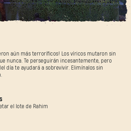
eron aún más terroríficos! Los víricos mutaron sin
que nunca. Te perseguirán incesantemente, pero
el día te ayudará a sobrevivir. Elimínalos sin
.
REGISTRARSE
S
etar el lote de Rahim
Dirección de correo electrónico