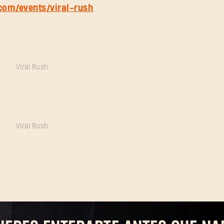
.com/events/viral-rush
¿Olvidaste la contraseña?
SUBMIT
Viral Rush
¿Primera vez en Dying Light Outpost?
Crea una cuenta
.
Viral Rush