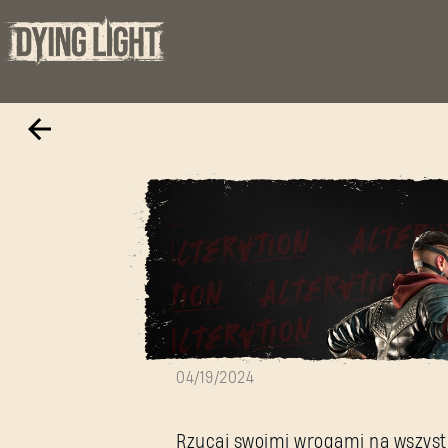
HyperMode pow
04/19/2024
Rzucaj swoimi wrogami na wszystk