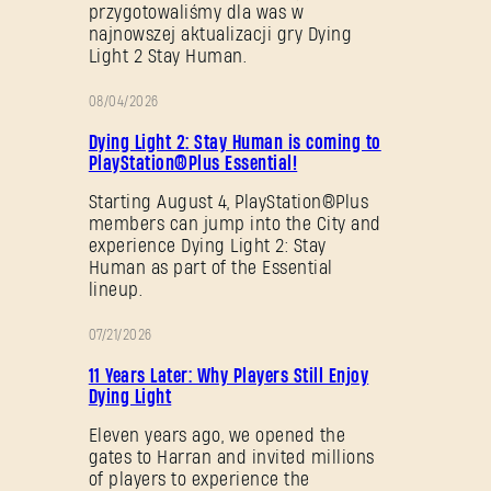
przygotowaliśmy dla was w
najnowszej aktualizacji gry Dying
Light 2 Stay Human.
08/04/2026
PROMOCJA
Dying Light 2: Stay Human is coming to
PlayStation®Plus Essential!
Starting August 4, PlayStation®Plus
members can jump into the City and
experience Dying Light 2: Stay
Human as part of the Essential
lineup.
07/21/2026
PROMOCJA
11 Years Later: Why Players Still Enjoy
Dying Light
Eleven years ago, we opened the
gates to Harran and invited millions
of players to experience the