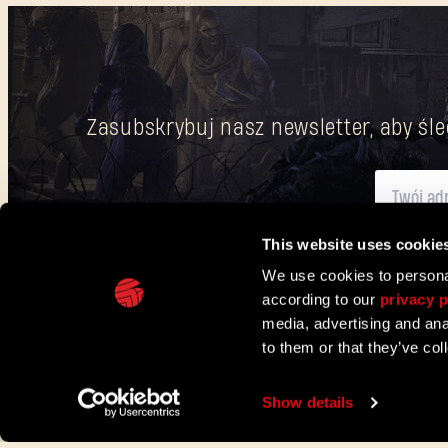
Zasubskrybuj nasz newsletter, aby śle
This website uses cookie
Tutaj
znajdziesz informacje o naszym procesie przetwarzania dan
We use cookies to personal
according to our
privacy p
IN PARTNERSHIP WITH
media, advertising and ana
to them or that they’ve col
TECHLAND
WSPARCIE
PROJEKTY W UE
KONTAKT I CENTRU
Show details
©2026 Techland S.A. Wszystkie prawa zastrzeżone.
Regu