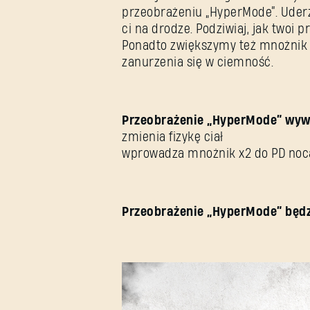
przeobrażeniu „HyperMode”. Uderza
ci na drodze. Podziwiaj, jak twoi 
Ponadto zwiększymy też mnożnik P
zanurzenia się w ciemność.
Przeobrażenie „HyperMode” wywo
zmienia fizykę ciał
wprowadza mnożnik x2 do PD nocą 
Przeobrażenie „HyperMode” będzi