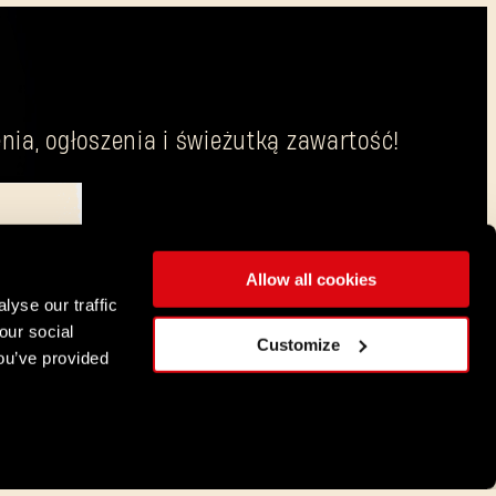
nia, ogłoszenia i świeżutką zawartość!
Allow all cookies
wych jest Techland S.A. z biurem zarejestrowanym we Wrocławiu.
lyse our traffic
our social
POLSKI
Customize
ou’ve provided
DEUTSCH
ENGLISH
ESPAÑOL
FRANÇAIS