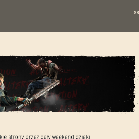
GR
raca!
ZALOGUJ SIĘ
ie strony przez cały weekend dzięki