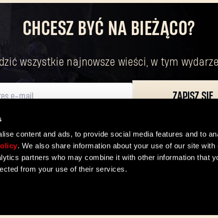
CHCESZ BYĆ NA BIEŻĄCO?
Nie pamiętasz hasła?
dzić wszystkie najnowsze wieści, w tym wydarze
SUBMIT
ZAPISZ SIĘ
Pierwszy raz na Dying Light Outpost?
Utwórz konto
.
s
ych oraz o twoich podstawowych prawach. Administratorem twoich danych osobo
ise content and ads, to provide social media features and to ana
olicy
. We also share information about your use of our site with 
lytics partners who may combine it with other information that y
lected from your use of their services.
M PRASOWE
lamin
Polityka prywatności