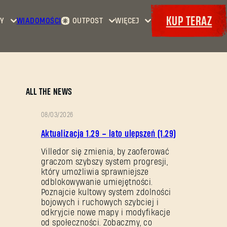
KUP TERAZ
Y
WIADOMOŚCI
OUTPOST
WIĘCEJ
Strona
Wydarzenia
Dying
główna
Bajery
Light
Kontrakty
Maps
Zbrojownia
Dying
Dokety
ALL THE NEWS
Light
2: Stay
08/03/2026
Human
OPIS
Aktualizacja 1.29 – lato ulepszeń (1.29)
Dying
PATCHA
Light:
Villedor się zmienia, by zaoferować
graczom szybszy system progresji,
The
który umożliwia sprawniejsze
Beast
odblokowywanie umiejętności.
Poznajcie kultowy system zdolności
bojowych i ruchowych szybciej i
odkryjcie nowe mapy i modyfikacje
od społeczności. Zobaczmy, co