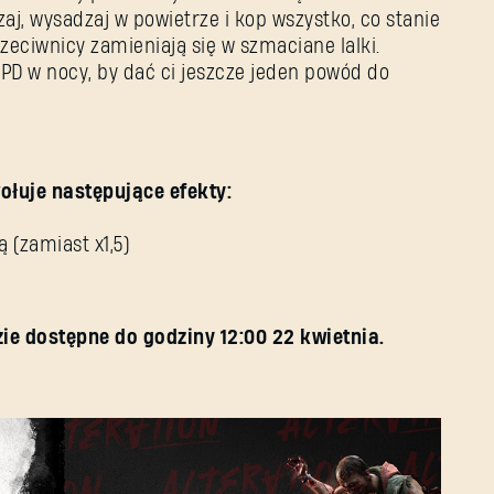
Adres e-mail
j, wysadzaj w powietrze i kop wszystko, co stanie
przeciwnicy zamieniają się w szmaciane lalki.
D w nocy, by dać ci jeszcze jeden powód do
Hasło
Caps
łuje następujące efekty:
(zamiast x1,5)
e dostępne do godziny 12:00 22 kwietnia.