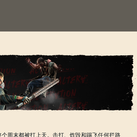
登录
归！
电子邮箱地址
密码
整个周末都被打上天。击打、炸毁和踢飞任何拦路