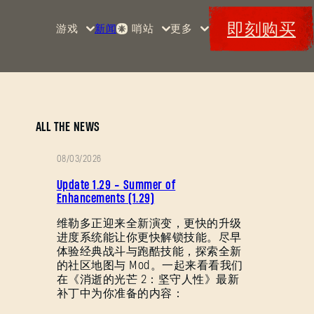
即刻购买
游戏
新闻
哨站
更多
首页
活动
《消
赏金
特典
逝的
军械
Maps
光
库
芒》
消光
ALL THE NEWS
码
消逝
08/03/2026
的光
补
芒2
Update 1.29 - Summer of
丁
Enhancements (1.29)
《消
说
维勒多正迎来全新演变，更快的升级
逝的
进度系统能让你更快解锁技能。尽早
明
光
体验经典战斗与跑酷技能，探索全新
芒：
的社区地图与 Mod。一起来看看我们
困
在《消逝的光芒 2：坚守人性》最新
兽》
补丁中为你准备的内容：