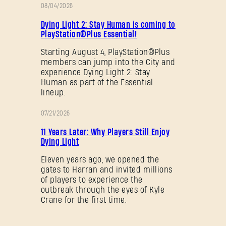
08/04/2026
促
Dying Light 2: Stay Human is coming to
销
PlayStation®Plus Essential!
Starting August 4, PlayStation®Plus
members can jump into the City and
experience Dying Light 2: Stay
Human as part of the Essential
lineup.
07/21/2026
促
11 Years Later: Why Players Still Enjoy
销
Dying Light
Eleven years ago, we opened the
gates to Harran and invited millions
of players to experience the
outbreak through the eyes of Kyle
Crane for the first time.