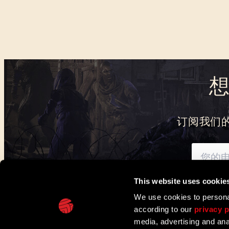
订阅我们
This website uses cookie
可通过此处
了解我们
We use cookies to personal
according to our
privacy p
IN PARTNERSHIP WITH
media, advertising and ana