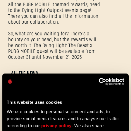
SE CONNECTER
all the PUBG MOBILE-themed rewards, head
to the Dying Light Outpost events page!
There you can also find all the information
about our collaboration.
So, what are you waiting for? There’s a
Adresse e-mail
bounty on your head, but the rewards will
be worth it. The Dying Light: The Beast x
PUBG MOBILE quest will be available from
October 31 until November 21, 2025.
Mot de passe
ALL THE NEWS
Caps
08/03/2026
NOTES
Update 1.29 - Summer of Enhancements
DE
This website uses cookies
(1.29)
PATCH
We use cookies to personalise content and ads, to
Villedor évolue, avec un système de
provide social media features and to analyse our traffic
progression amélioré qui vous permet
according to our
privacy policy
. We also share
de débloquer vos compétences plus