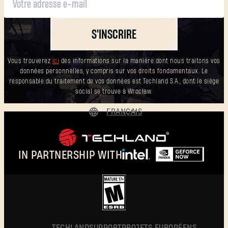
S'INSCRIRE
Vous trouverez
ici
des informations sur la manière dont nous traitons vos
données personnelles, y compris sur vos droits fondamentaux. Le
responsable du traitement de vos données est Techland S.A., dont le siège
social se trouve à Wrocław.
FRANÇAIS
DEUTSCH
ENGLISH
IN PARTNERSHIP WITH
ESPAÑOL
POLSKI
简体中文
FRANÇAIS
TECHLAND
SUPPORT
PROJETS EUROPÉENS