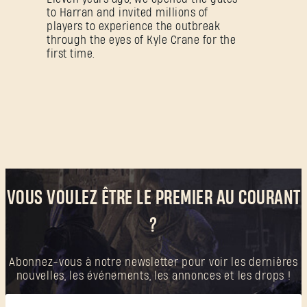
to Harran and invited millions of
players to experience the outbreak
Mot de passe oublié ?
through the eyes of Kyle Crane for the
first time.
SUBMIT
C'est votre première fois sur Dying Light Outpost ?
Créer un compte
.
VOUS VOULEZ ÊTRE LE PREMIER AU COURANT
?
Abonnez-vous à notre newsletter pour voir les dernières
nouvelles, les événements, les annonces et les drops !