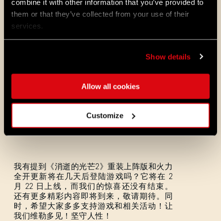
combine it with other information that you’ve provided to
大厦副本和噩梦模式。它们需要再进一步才
能达到我们在设计上的要求。但这两个模式
them or that they’ve collected from your use of their
现在正是我们内部开发的重点目标。
services.
Show details
重装上阵版将在《消逝的光芒2》上线两周年
之际发布，用于纪念这一特殊时刻。由于这
次更新的内容相当丰富，所以我们不会安排
Allow all cookies
额外的游戏内活动。相反，我们将在官方社
区 — 漫游者哨站发布特别赏金任务。完成这
些挑战有机会获得《消逝的光芒》全系列相
Customize
关的奖励。如果你以为这就结束了…那你最好
亲自去看看！
我有提到《消逝的光芒2》重装上阵版和火力
全开更新将在几天后登陆游戏吗？它将在 2
月 22 日上线，而我们的惊喜还没有结束。
还有更多精彩内容即将到来，敬请期待。同
时，希望大家多多支持游戏和相关活动！让
我们维勒多见！坚守人性！