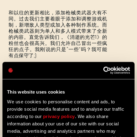
和以往的更新相比，添加枪械类武器大有不
同。过去我们主要着眼于添加和调整游戏机
制，新增敌人类型或加入各种制作系统。而
电子邮箱地址
枪械类武器则为单人和多人模式带来了全新
的内容。直觉告诉我们，《消逝的光芒1》的
粉丝也会很高兴。我们允许自己冒出一些疯
狂的点子。我刚说的只是“一些”吗？我可能
有点保守了;)
密码
Caps
几个大大小小的新功能也会上线。有些与视
觉效果相关，如新的植被、天空盒，以及优
化后的感染者面部，从而打造更成熟、更具
This website uses cookies
表现力的游戏体验。
We use cookies to personalise content and ads, to
provide social media features and to analyse our traffic
according to our
privacy policy
. We also share
尽管重装上阵版是我们迄今为止最重大的更
information about your use of our site with our social
新，但我们计划的内容并非都能如期实现。
media, advertising and analytics partners who may
我们决定给另外两个功能留出更多的时间：