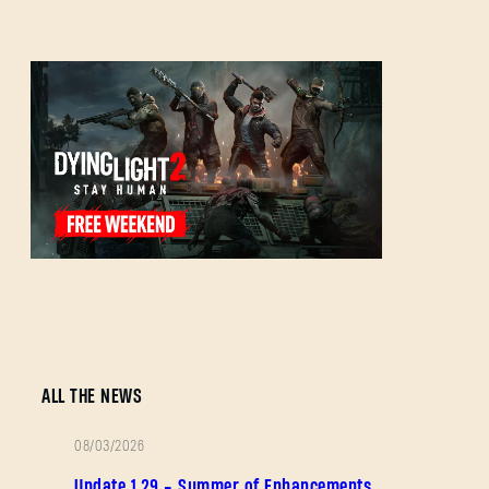
忘记密码？
SUBMIT
刚来到Dying Light Outpost？
创建账号
.
ALL THE NEWS
08/03/2026
补
Update 1.29 - Summer of Enhancements