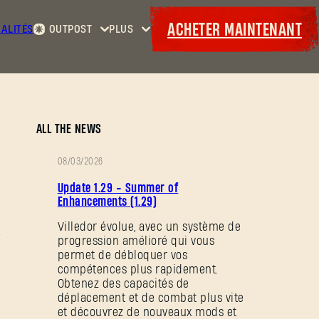
ACHETER MAINTENANT
ALITÉS
OUTPOST
PLUS
Accueil
Événements
Contrats
Cadeaux
Armurerie
Maps
Laufzettel
ALL THE NEWS
08/03/2026
NOTES
Update 1.29 - Summer of
DE
Enhancements (1.29)
PATCH
Villedor évolue, avec un système de
progression amélioré qui vous
permet de débloquer vos
compétences plus rapidement.
Obtenez des capacités de
déplacement et de combat plus vite
et découvrez de nouveaux mods et