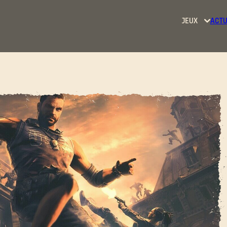
JEUX
ACTU
Dying
Light
Dying
Light
2: Stay
Human
Dying
Light:
The
Beast