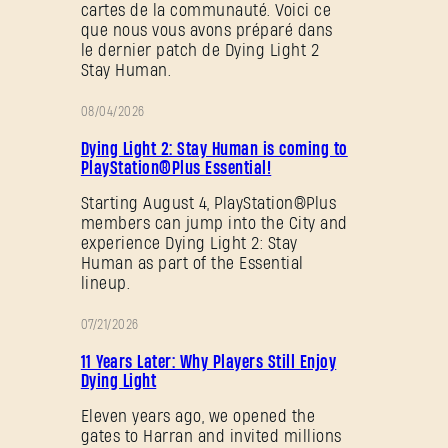
cartes de la communauté. Voici ce
que nous vous avons préparé dans
le dernier patch de Dying Light 2
Stay Human.
08/04/2026
PROMOTION
Dying Light 2: Stay Human is coming to
PlayStation®Plus Essential!
Starting August 4, PlayStation®Plus
members can jump into the City and
experience Dying Light 2: Stay
Human as part of the Essential
lineup.
07/21/2026
PROMOTION
11 Years Later: Why Players Still Enjoy
Dying Light
Eleven years ago, we opened the
gates to Harran and invited millions