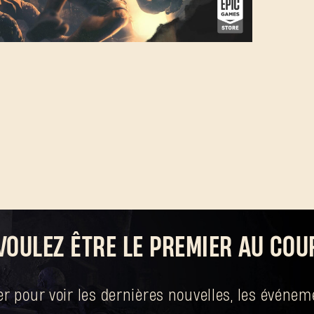
SUBMIT
C'est votre première fois sur Dying Light Outpost ?
Créer un
compte
.
VOULEZ ÊTRE LE PREMIER AU COU
 pour voir les dernières nouvelles, les événeme