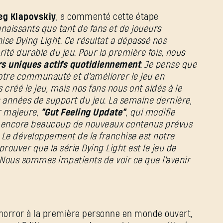
leg Klapovskiy
, a commenté cette étape
Mot de passe
aissants que tant de fans et de joueurs
Caps
chise Dying Light. Ce résultat a dépassé nos
ité durable du jeu. Pour la première fois, nous
s uniques actifs quotidiennement
. Je pense que
notre communauté et d'améliorer le jeu en
s créé le jeu, mais nos fans nous ont aidés à le
 années de support du jeu. La semaine dernière,
r majeure,
"Gut Feeling Update"
, qui modifie
ns encore beaucoup de nouveaux contenus prévus
. Le développement de la franchise est notre
 prouver que la série Dying Light est le jeu de
 Nous sommes impatients de voir ce que l'avenir
l horror à la première personne en monde ouvert,