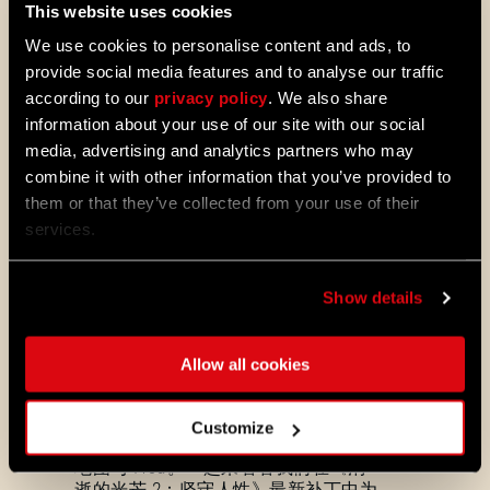
This website uses cookies
We use cookies to personalise content and ads, to
provide social media features and to analyse our traffic
according to our
privacy policy
. We also share
information about your use of our site with our social
media, advertising and analytics partners who may
combine it with other information that you’ve provided to
them or that they’ve collected from your use of their
services.
ALL THE NEWS
Show details
08/03/2026
补
Update 1.29 - Summer of Enhancements
丁
(1.29)
Allow all cookies
说
维勒多正迎来全新演变，更快的升级进
度系统能让你更快解锁技能。尽早体验
明
Customize
经典战斗与跑酷技能，探索全新的社区
地图与 Mod。一起来看看我们在《消
逝的光芒 2：坚守人性》最新补丁中为