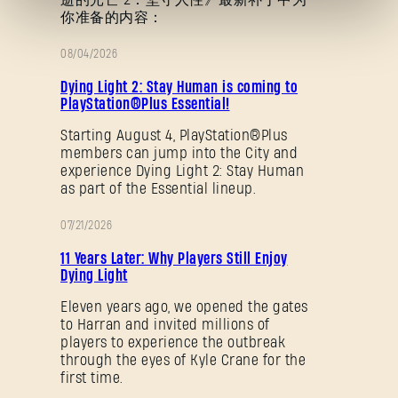
你准备的内容：
08/04/2026
促
Dying Light 2: Stay Human is coming to
销
PlayStation®Plus Essential!
Starting August 4, PlayStation®Plus
忘记密码？
members can jump into the City and
experience Dying Light 2: Stay Human
as part of the Essential lineup.
07/21/2026
SUBMIT
促
11 Years Later: Why Players Still Enjoy
销
Dying Light
Eleven years ago, we opened the gates
刚来到Dying Light Outpost？
创建账号
.
to Harran and invited millions of
players to experience the outbreak
through the eyes of Kyle Crane for the
first time.