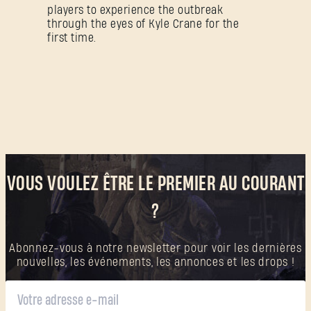
players to experience the outbreak
Mot de passe oublié ?
through the eyes of Kyle Crane for the
first time.
SUBMIT
C'est votre première fois sur Dying Light Outpost ?
Créer un compte
.
VOUS VOULEZ ÊTRE LE PREMIER AU COURANT
?
Abonnez-vous à notre newsletter pour voir les dernières
nouvelles, les événements, les annonces et les drops !