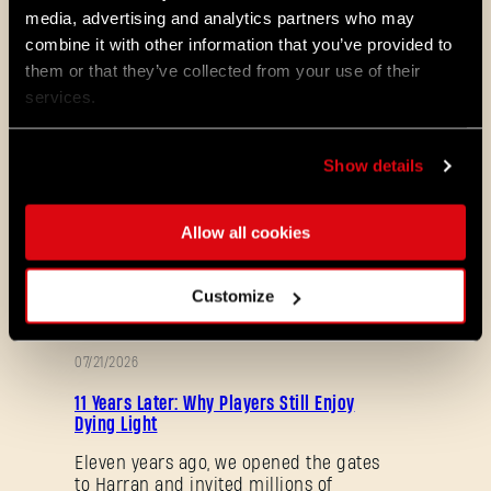
media, advertising and analytics partners who may
découvrez de nouveaux mods et
cartes de la communauté. Voici ce
combine it with other information that you’ve provided to
que nous vous avons préparé dans le
them or that they’ve collected from your use of their
dernier patch de Dying Light 2 Stay
services.
Human.
08/04/2026
Show details
PROMOTION
Dying Light 2: Stay Human is coming to
PlayStation®Plus Essential!
Allow all cookies
Starting August 4, PlayStation®Plus
members can jump into the City and
experience Dying Light 2: Stay Human
Customize
as part of the Essential lineup.
07/21/2026
PROMOTION
11 Years Later: Why Players Still Enjoy
Dying Light
Eleven years ago, we opened the gates
to Harran and invited millions of