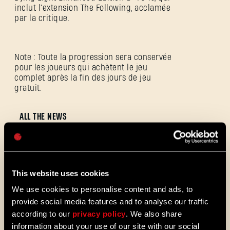
inclut l'extension The Following, acclamée
par la critique.
Note : Toute la progression sera conservée
Adresse e-mail
pour les joueurs qui achètent le jeu
complet après la fin des jours de jeu
gratuit.
ALL THE NEWS
Mot de passe
Caps
08/03/2026
NOTES
Update 1.29 - Summer of Enhancements
DE
(1.29)
This website uses cookies
PATCH
Villedor évolue, avec un système de
We use cookies to personalise content and ads, to
progression amélioré qui vous permet
provide social media features and to analyse our traffic
de débloquer vos compétences plus
according to our
privacy policy
. We also share
rapidement. Obtenez des capacités de
information about your use of our site with our social
déplacement et de combat plus vite et