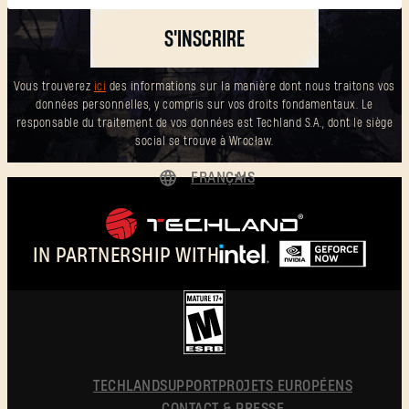
S'INSCRIRE
Vous trouverez
ici
des informations sur la manière dont nous traitons vos
données personnelles, y compris sur vos droits fondamentaux. Le
responsable du traitement de vos données est Techland S.A., dont le siège
social se trouve à Wrocław.
FRANÇAIS
DEUTSCH
ENGLISH
IN PARTNERSHIP WITH
ESPAÑOL
POLSKI
简体中文
FRANÇAIS
TECHLAND
SUPPORT
PROJETS EUROPÉENS
CONTACT & PRESSE