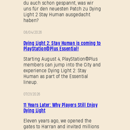
du auch schon gespannt, was wir
uns für den neuesten Patch zu Dying
Light 2 Stay Human ausgedacht
haben?
08/04/2026
AKTION
Dying Light 2: Stay Human is coming to
PlayStation®Plus Essential!
Starting August 4, PlayStation®Plus
members can jump into the City and
experience Dying Light 2: Stay
Human as part of the Essential
lineup.
07/21/2026
AKTION
11 Years Later: Why Players Still Enjoy
Dying Light
Eleven years ago, we opened the
gates to Harran and invited millions