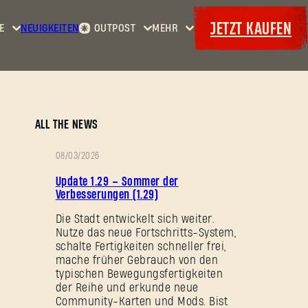
JETZT KAUFEN
E
NEUIGKEITEN
OUTPOST
MEHR
Startseite
Events
Dying
Kopfgelder
Extras
Light
Waffenkammer
Maps
Bordereaux
Dying
ALL THE NEWS
Light
2: Stay
08/03/2026
Human
PATCH-
Update 1.29 – Sommer der
Dying
NOTIZEN
Verbesserungen (1.29)
Light:
Die Stadt entwickelt sich weiter.
The
Nutze das neue Fortschritts-System,
Beast
schalte Fertigkeiten schneller frei,
mache früher Gebrauch von den
typischen Bewegungsfertigkeiten
der Reihe und erkunde neue
Community-Karten und Mods. Bist