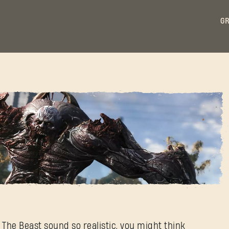
GR
ZALOGUJ SIĘ
ce of Zombies
Adres e-mail
 The Beast sound so realistic, you might think