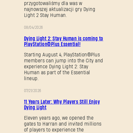
przygotowaliśmy dla was w
najnowszej aktualizacji gry Dying
Light 2 Stay Human.
08/04/2026
PROMOCJA
Dying Light 2: Stay Human is coming to
PlayStation®Plus Essential!
Starting August 4, PlayStation®Plus
members can jump into the City and
experience Dying Light 2: Stay
Human as part of the Essential
lineup.
07/21/2026
PROMOCJA
11 Years Later: Why Players Still Enjoy
Dying Light
Eleven years ago, we opened the
gates to Harran and invited millions
of players to experience the