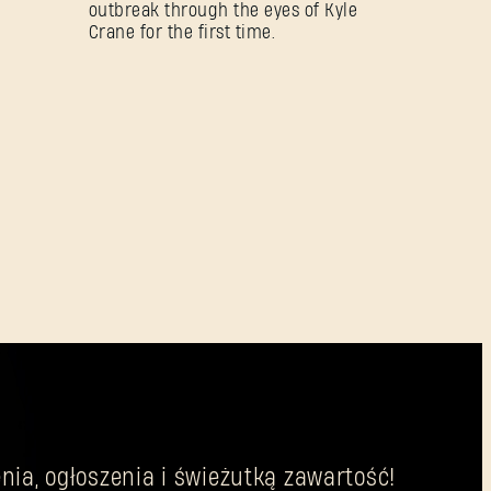
outbreak through the eyes of Kyle
Crane for the first time.
nia, ogłoszenia i świeżutką zawartość!