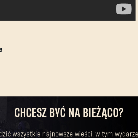
9
CHCESZ BYĆ NA BIEŻĄCO?
dzić wszystkie najnowsze wieści, w tym wydarze
Nie pamiętasz hasła?