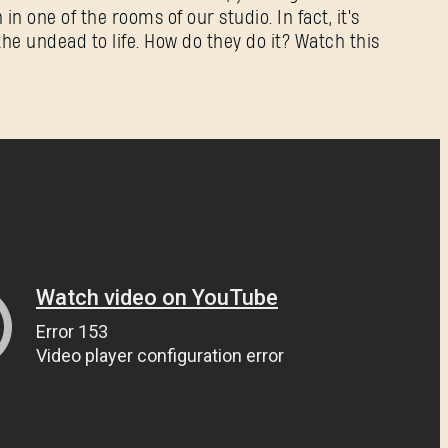
in one of the rooms of our studio. In fact, it's
the undead to life. How do they do it? Watch this
Hasło
Caps