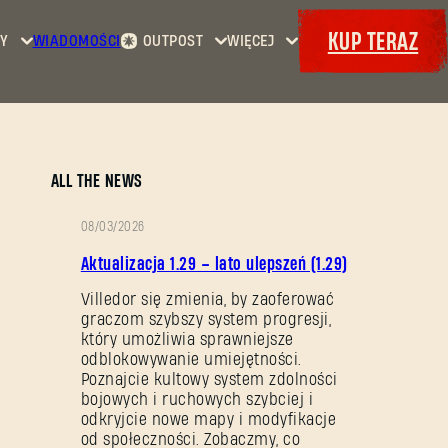
KUP TERAZ
Y
WIADOMOŚCI
OUTPOST
WIĘCEJ
Strona
Wydarzenia
Dying
główna
Bajery
Light
Kontrakty
Maps
Zbrojownia
Dying
Dokety
ALL THE NEWS
Light
2: Stay
08/03/2026
Human
OPIS
Aktualizacja 1.29 – lato ulepszeń (1.29)
Dying
PATCHA
Light:
Villedor się zmienia, by zaoferować
graczom szybszy system progresji,
The
który umożliwia sprawniejsze
Beast
odblokowywanie umiejętności.
Poznajcie kultowy system zdolności
bojowych i ruchowych szybciej i
odkryjcie nowe mapy i modyfikacje
od społeczności. Zobaczmy, co