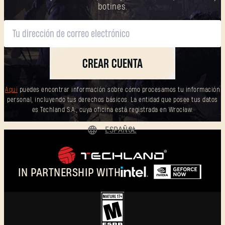
botines.
CREAR CUENTA
Aquí
puedes encontrar información sobre cómo procesamos tu información
personal, incluyendo tus derechos básicos. La entidad que posee tus datos
es Techland S.A., cuya oficina está registrada en Wrocław.
ESPAÑOL
DEUTSCH
ENGLISH
IN PARTNERSHIP WITH
FRANÇAIS
POLSKI
简体中文