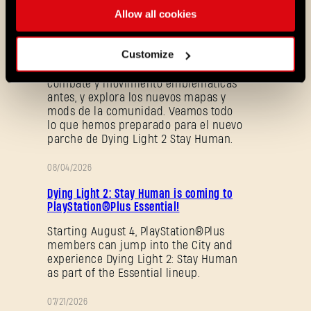
(1.29)s (1.29)
Allow all cookies
PARCHE
Villedor está evolucionando para
ofrecer un sistema que permite
Customize
progresar y desbloquear habilidades
más rápido. Hazte con habilidades de
combate y movimiento emblemáticas
antes, y explora los nuevos mapas y
mods de la comunidad. Veamos todo
lo que hemos preparado para el nuevo
parche de Dying Light 2 Stay Human.
08/04/2026
PROMOCIÓN
Dying Light 2: Stay Human is coming to
¿Olvidaste la contraseña?
PlayStation®Plus Essential!
Starting August 4, PlayStation®Plus
members can jump into the City and
experience Dying Light 2: Stay Human
SUBMIT
as part of the Essential lineup.
07/21/2026