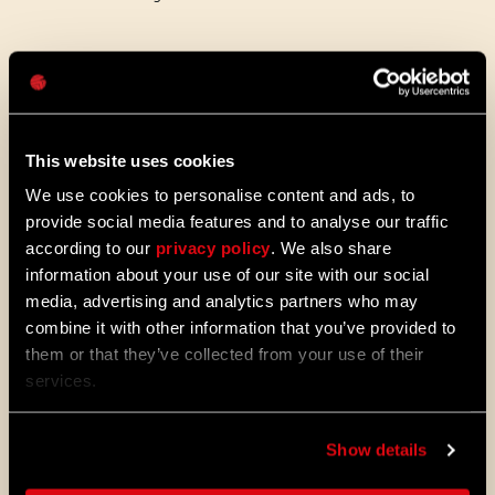
Contraseña
Caps
La alteración Viral Rush estará disponible
hasta el 13 de mayo a las 12:00 p. m.
This website uses cookies
We use cookies to personalise content and ads, to
provide social media features and to analyse our traffic
according to our
privacy policy
. We also share
information about your use of our site with our social
media, advertising and analytics partners who may
combine it with other information that you’ve provided to
them or that they’ve collected from your use of their
services.
ALL THE NEWS
08/03/2026
Show details
NOTAS
Actualización 1.29: Un verano de mejoras
DEL