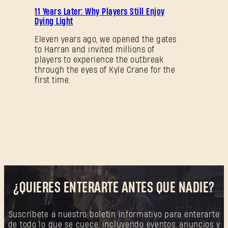
PROMOCIÓN
¿Primera vez en Dying Light Outpost?
Crea una
11 Years Later: Why Players Still Enjoy
Dying Light
cuenta
.
Eleven years ago, we opened the gates
to Harran and invited millions of
players to experience the outbreak
through the eyes of Kyle Crane for the
first time.
¿QUIERES ENTERARTE ANTES QUE NADIE?
Suscríbete a nuestro boletín informativo para enterarte
de todo lo que se cuece, incluyendo eventos, anuncios y