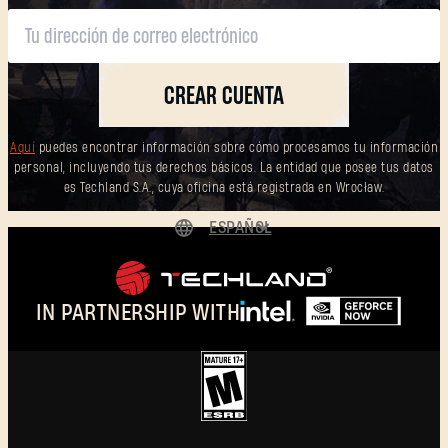
CREAR CUENTA
Aquí
puedes encontrar información sobre cómo procesamos tu información
personal, incluyendo tus derechos básicos. La entidad que posee tus datos
es Techland S.A., cuya oficina está registrada en Wrocław.
ESPAÑOL
DEUTSCH
ENGLISH
IN PARTNERSHIP WITH
FRANÇAIS
POLSKI
简体中文
ESPAÑOL