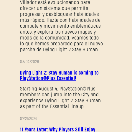
¿Primera vez en Dying Light Outpost?
Crea una
Villedor está evolucionando para
ofrecer un sistema que permite
cuenta
.
progresar y desbloquear habilidades
más rápido. Hazte con habilidades de
combate y movimiento emblemáticas
antes, y explora los nuevos mapas y
mods de la comunidad. Veamos todo
lo que hemos preparado para el nuevo
parche de Dying Light 2 Stay Human.
08/04/2026
PROMOCIÓN
Dying Light 2: Stay Human is coming to
PlayStation®Plus Essential!
Starting August 4, PlayStation®Plus
members can jump into the City and
experience Dying Light 2: Stay Human
as part of the Essential lineup.
07/21/2026
PROMOCIÓN
11 Years Later: Why Players Still Enjoy