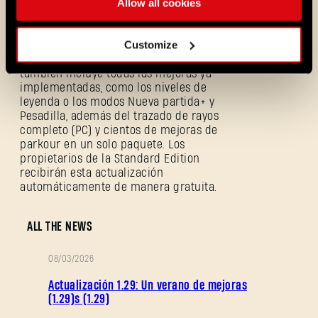
Allow all cookies
Customize
Sumérgete de lleno en la nueva e increíble
expansión de Dying Light: The Beast, que
también incluye todas las mejoras ya
implementadas, como los niveles de
leyenda o los modos Nueva partida+ y
Pesadilla, además del trazado de rayos
completo (PC) y cientos de mejoras de
parkour en un solo paquete. Los
propietarios de la Standard Edition
recibirán esta actualización
automáticamente de manera gratuita.
¿Olvidaste la contraseña?
ALL THE NEWS
08/03/2026
SUBMIT
NOTAS
Actualización 1.29: Un verano de mejoras
DEL
(1.29)s (1.29)
PARCHE