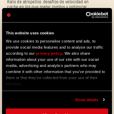
Ralis de atropellos: desafíos de velocidad en
Contraseña
coche en los que matar zombis y optimizar
Caps
rutas en un mundo abierto son los
protagonistas.
This website uses cookies
Marcadores con amigos: consulta tus
We use cookies to personalise content and ads, to
actuaciones tanto en Restored Land como
en Rali de atropellos y compite con amigos
provide social media features and to analyse our traffic
para hacerte con el primer puesto.
according to our
privacy policy
. We also share
information about your use of our site with our social
media, advertising and analytics partners who may
Encuentros de alto riesgo: enfréntate a
combine it with other information that you’ve provided to
especies de infectados más letales para
them or that they’ve collected from your use of their
obtener mejores recompensas.
services.
Show details
Nuevo contenido en expansión: 36 nuevas
misiones de encuentro, siete nuevos logros
y nuevos golpes de gracia.