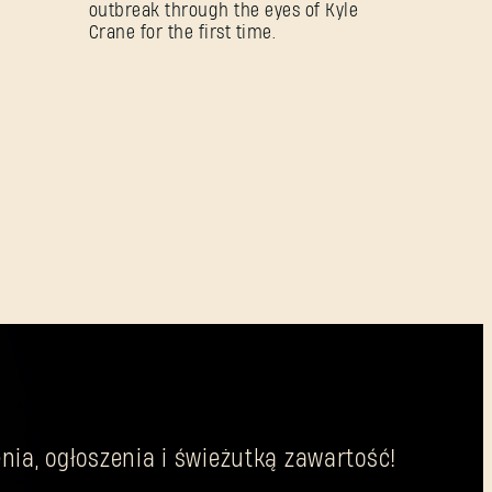
outbreak through the eyes of Kyle
Crane for the first time.
nia, ogłoszenia i świeżutką zawartość!