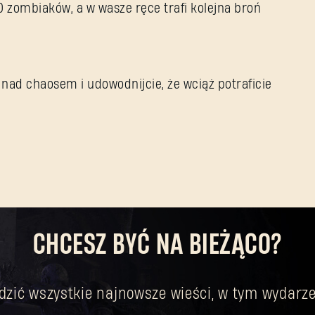
00 zombiaków, a w wasze ręce trafi kolejna broń
 nad chaosem i udowodnijcie, że wciąż potraficie
CHCESZ BYĆ NA BIEŻĄCO?
dzić wszystkie najnowsze wieści, w tym wydarze
Nie pamiętasz hasła?