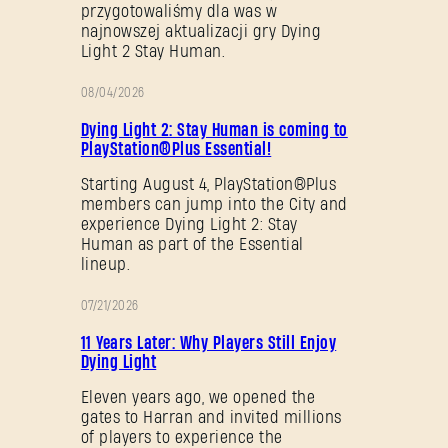
przygotowaliśmy dla was w
najnowszej aktualizacji gry Dying
Light 2 Stay Human.
08/04/2026
PROMOCJA
Dying Light 2: Stay Human is coming to
PlayStation®Plus Essential!
Starting August 4, PlayStation®Plus
members can jump into the City and
experience Dying Light 2: Stay
Human as part of the Essential
lineup.
07/21/2026
PROMOCJA
11 Years Later: Why Players Still Enjoy
Dying Light
Eleven years ago, we opened the
gates to Harran and invited millions
of players to experience the