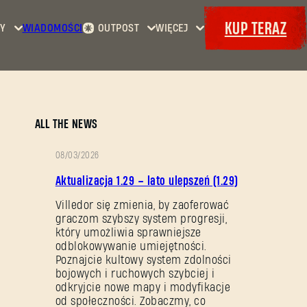
KUP TERAZ
Y
WIADOMOŚCI
OUTPOST
WIĘCEJ
Strona
Wydarzenia
Dying
główna
Bajery
Light
Kontrakty
Maps
Zbrojownia
Dying
Dokety
ALL THE NEWS
Light
2: Stay
08/03/2026
Human
OPIS
Aktualizacja 1.29 – lato ulepszeń (1.29)
Dying
PATCHA
Light:
Villedor się zmienia, by zaoferować
graczom szybszy system progresji,
The
który umożliwia sprawniejsze
Beast
odblokowywanie umiejętności.
Poznajcie kultowy system zdolności
bojowych i ruchowych szybciej i
odkryjcie nowe mapy i modyfikacje
od społeczności. Zobaczmy, co