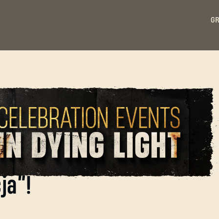
GR
ZALOGUJ SIĘ
ń „Supercrane” i
ja”!
Adres e-mail