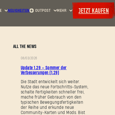
JETZT KAUFEN
E
NEUIGKEITEN
OUTPOST
MEHR
Startseite
Events
Dying
Kopfgelder
Extras
Light
Waffenkammer
Maps
Bordereaux
Dying
ALL THE NEWS
Light
2: Stay
08/03/2026
Human
PATCH-
Update 1.29 – Sommer der
Dying
NOTIZEN
Verbesserungen (1.29)
Light:
Die Stadt entwickelt sich weiter.
The
Nutze das neue Fortschritts-System,
Beast
schalte Fertigkeiten schneller frei,
mache früher Gebrauch von den
typischen Bewegungsfertigkeiten
der Reihe und erkunde neue
Community-Karten und Mods. Bist