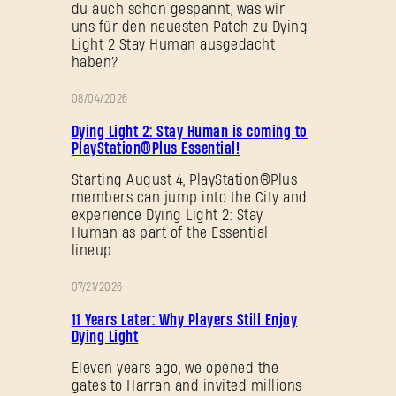
du auch schon gespannt, was wir
uns für den neuesten Patch zu Dying
Light 2 Stay Human ausgedacht
haben?
08/04/2026
AKTION
Dying Light 2: Stay Human is coming to
PlayStation®Plus Essential!
Starting August 4, PlayStation®Plus
members can jump into the City and
experience Dying Light 2: Stay
Human as part of the Essential
lineup.
07/21/2026
AKTION
11 Years Later: Why Players Still Enjoy
Dying Light
Eleven years ago, we opened the
gates to Harran and invited millions