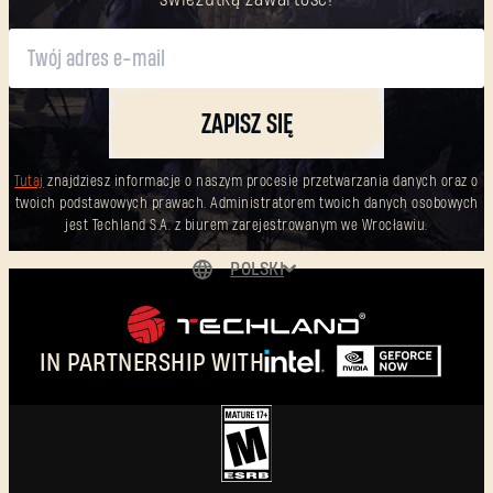
ZAPISZ SIĘ
Tutaj
znajdziesz informacje o naszym procesie przetwarzania danych oraz o
twoich podstawowych prawach. Administratorem twoich danych osobowych
jest Techland S.A. z biurem zarejestrowanym we Wrocławiu.
POLSKI
DEUTSCH
ENGLISH
IN PARTNERSHIP WITH
ESPAÑOL
FRANÇAIS
简体中文