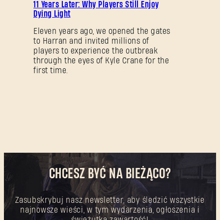
11 Years Later: Why Players Still Enjoy
Dying Light
Eleven years ago, we opened the gates
to Harran and invited millions of
players to experience the outbreak
through the eyes of Kyle Crane for the
first time.
CHCESZ BYĆ NA BIEŻĄCO?
Zasubskrybuj nasz newsletter, aby śledzić wszystkie
najnowsze wieści, w tym wydarzenia, ogłoszenia i
świeżutką zawartość!