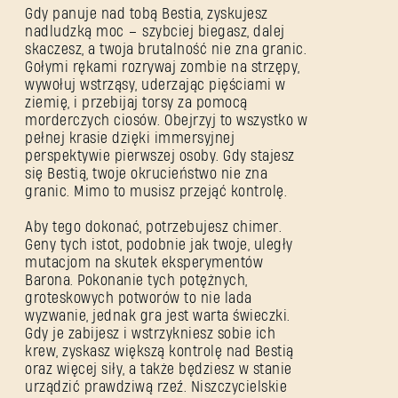
Gdy panuje nad tobą Bestia, zyskujesz
nadludzką moc – szybciej biegasz, dalej
skaczesz, a twoja brutalność nie zna granic.
Gołymi rękami rozrywaj zombie na strzępy,
wywołuj wstrząsy, uderzając pięściami w
ziemię, i przebijaj torsy za pomocą
morderczych ciosów. Obejrzyj to wszystko w
pełnej krasie dzięki immersyjnej
perspektywie pierwszej osoby. Gdy stajesz
się Bestią, twoje okrucieństwo nie zna
granic. Mimo to musisz przejąć kontrolę.
Aby tego dokonać, potrzebujesz chimer.
Geny tych istot, podobnie jak twoje, uległy
mutacjom na skutek eksperymentów
Barona. Pokonanie tych potężnych,
groteskowych potworów to nie lada
wyzwanie, jednak gra jest warta świeczki.
Gdy je zabijesz i wstrzykniesz sobie ich
krew, zyskasz większą kontrolę nad Bestią
oraz więcej siły, a także będziesz w stanie
urządzić prawdziwą rzeź. Niszczycielskie