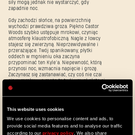
siły mogą jednak nie wystarczyć, gdy
ZALOGUJ SIĘ
zapadnie noc.
Gdy zachodzi słońce, na powierzchnię
wychodzi prawdziwa groza. Piękno Castor
Woods szybko ustępuje mrokowi, czyniąc
atmosferę klaustrofobiczną. Nagle z łowcy
stajesz się zwierzyną. Nieprzewidywalne i
Adres e-mail
przerażające. Twój spanikowany, płytki
oddech w mgnieniu oka zaczyna
przypominać ten Kyle’a. Niepewność, którą
przynosi noc, wzmacnia napięcie i grozę.
Zaczynasz się zastanawiać, czy coś nie czai
się w mroku – a może to twój umysł płata ci
Hasło
figle? Jakby tego było mało, przemieńce
Caps
wróciły, by rozejrzeć się za kolejną
przerażoną ofiarą.
This website uses cookies
Ci prawdziwi drapieżnicy będą na ciebie
polować – samodzielnie lub w grupach. Są
We use cookies to personalise content and ads, to
obecni, mimo że ich nie widzisz… Śledzą cię
provide social media features and to analyse our traffic
pod osłoną mroku. Są szybcy, zwinni i
according to our
privacy policy
. We also share
niezwykle silni. Niełatwo ich zabić. Dzięki