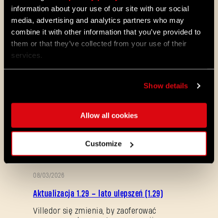
information about your use of our site with our social
wyostrzonym zmysłom dostrzegą cię teraz o
wiele łatwiej. Wystarczy błysk latarki. Gdy
media, advertising and analytics partners who may
cię zauważą, rozpocznie się pościg. Możesz
combine it with other information that you’ve provided to
stawić im czoła, ale nie licz na to, że dadzą
them or that they’ve collected from your use of their
za wygraną. Będą walczyć do ostatniej
services.
kropli krwi.
W Castor Woods czyha mnóstwo potworów.
Show details
Przemieńce – królowie nocy. Chimery –
owoc chorych eksperymentów Barona. No i
ten bydlak. A do tego hordy zombie…
Allow all cookies
Uwolnij Bestię – 19 września
Customize
ALL THE NEWS
08/03/2026
OPIS
Aktualizacja 1.29 – lato ulepszeń (1.29)
PATCHA
Villedor się zmienia, by zaoferować