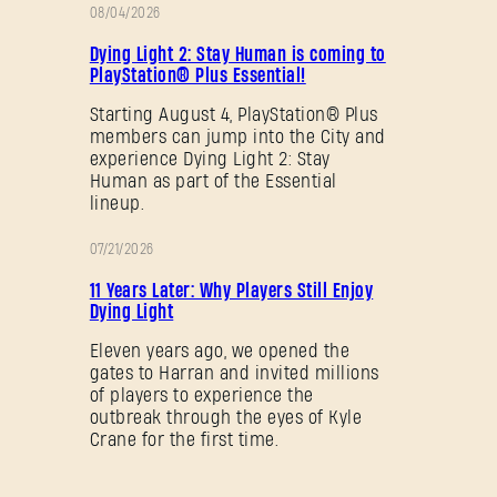
08/04/2026
促
Dying Light 2: Stay Human is coming to
销
PlayStation® Plus Essential!
Starting August 4, PlayStation® Plus
members can jump into the City and
experience Dying Light 2: Stay
Human as part of the Essential
lineup.
07/21/2026
促
11 Years Later: Why Players Still Enjoy
销
Dying Light
Eleven years ago, we opened the
gates to Harran and invited millions
of players to experience the
outbreak through the eyes of Kyle
Crane for the first time.