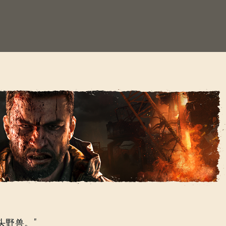
觉醒》预告片
头野兽。”