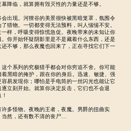
夜幕降临，就算拥有毁灭性的力量还是不够。
将会出现。河狸谷的美景很快被黑暗笼罩，氛围令
为了猎物。一切都变得无法预料，叫人惴惴不安。
兰一样，呼吸变得惊慌急促。夜晚带来的未知让你
惧。你开始怀疑阴影里是不是藏着什么东西，还是
这还不够，那么夜魔也回来了，正在寻找它们下一
，这个系列的究极猎手都会对你穷追不舍。你可能
借着黑暗的掩护，跟在你的身后。迅速、敏捷、强
更容易发现你；哪怕是手电筒的一丝闪光也能让它
追逐立刻开始。就算你决定反击，它们也不会退
血！
忘记密码？
有许多怪物。夜晚的王者，夜魔。男爵的扭曲实
当然，还有数不清的丧尸……