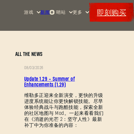
即刻购买
游戏
新闻
哨站
更多
首页
活动
《消
赏金
特典
逝的
军械
Maps
光
库
芒》
消光
ALL THE NEWS
码
消逝
08/03/2026
的光
补
芒2
Update 1.29 - Summer of
丁
Enhancements (1.29)
《消
说
维勒多正迎来全新演变，更快的升级
逝的
进度系统能让你更快解锁技能。尽早
明
光
体验经典战斗与跑酷技能，探索全新
芒：
的社区地图与 Mod。一起来看看我们
困
在《消逝的光芒 2：坚守人性》最新
兽》
补丁中为你准备的内容：