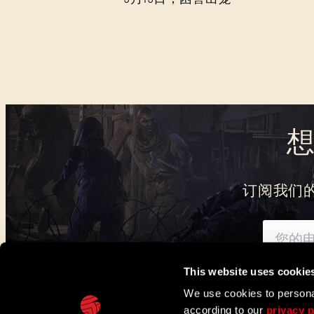
订阅我们
This website uses cookie
可通过此处
了解我们
We use cookies to personal
according to our
privacy p