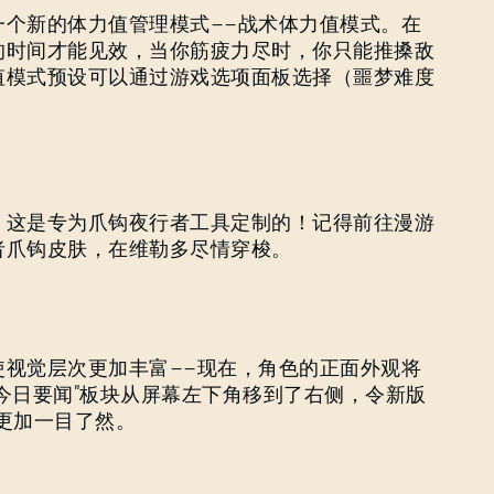
一个新的体力值管理模式——战术体力值模式。在
的时间才能见效，当你筋疲力尽时，你只能推搡敌
忘记密码？
值模式预设可以通过游戏选项面板选择（噩梦难度
SUBMIT
，这是专为爪钩夜行者工具定制的！记得前往漫游
者爪钩皮肤，在维勒多尽情穿梭。
刚来到Dying Light Outpost？
创建账号
.
使视觉层次更加丰富——现在，角色的正面外观将
今日要闻”板块从屏幕左下角移到了右侧，令新版
更加一目了然。