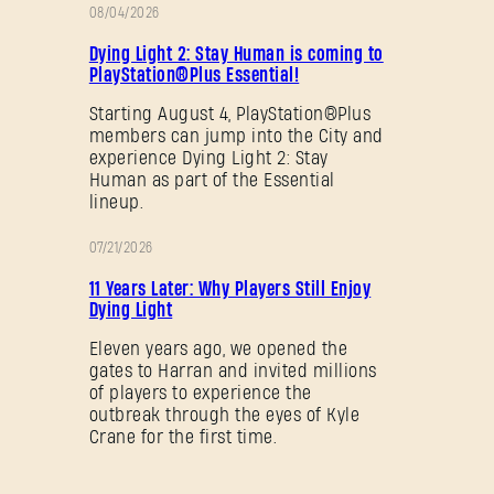
08/04/2026
促
Dying Light 2: Stay Human is coming to
销
PlayStation®Plus Essential!
Starting August 4, PlayStation®Plus
members can jump into the City and
experience Dying Light 2: Stay
Human as part of the Essential
lineup.
07/21/2026
促
11 Years Later: Why Players Still Enjoy
销
Dying Light
Eleven years ago, we opened the
gates to Harran and invited millions
of players to experience the
outbreak through the eyes of Kyle
Crane for the first time.