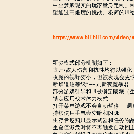
中噩梦般现实的玩家量身定制。
望通过高难度的挑战、极简的UI
https://www.bilibili.com/video
噩梦模式部分机制如下：
丧尸/敌人伤害和抗性均得以强化
夜魔的视野变小，但被发现会更
新增追逐等级5——刷新夜魔暴君
部分游戏引导和UI被锁定隐藏（
锁定应用战术体力模式
打开菜单游戏不会自动暂停——调
持续使用手电会变暗和闪烁
生存者感知只显示武器和任务物
生命值濒危时将不再触发自动回