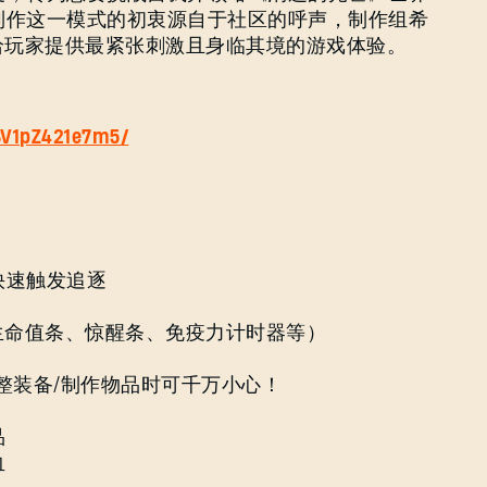
制作这一模式的初衷源自于社区的呼声，制作组希
给玩家提供最紧张刺激且身临其境的游戏体验。
/BV1pZ421e7m5/
快速触发追逐
生命值条、惊醒条、免疫力计时器等）
整装备/制作物品时可千万小心！
品
血