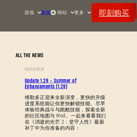
即刻购买
游戏
新闻
哨站
更多
首页
活动
《消
赏金
特典
逝的
军械
Maps
光
库
芒》
消光
ALL THE NEWS
码
消逝
08/03/2026
的光
补
芒2
Update 1.29 - Summer of
丁
Enhancements (1.29)
《消
说
维勒多正迎来全新演变，更快的升级
逝的
进度系统能让你更快解锁技能。尽早
明
光
体验经典战斗与跑酷技能，探索全新
芒：
的社区地图与 Mod。一起来看看我们
困
在《消逝的光芒 2：坚守人性》最新
兽》
补丁中为你准备的内容：