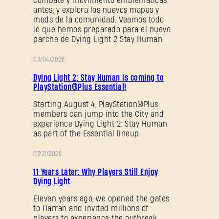
combate y movimiento emblemáticas
¿Olvidaste la contraseña?
antes, y explora los nuevos mapas y
mods de la comunidad. Veamos todo
lo que hemos preparado para el nuevo
parche de Dying Light 2 Stay Human.
SUBMIT
08/04/2026
PROMOCIÓN
Dying Light 2: Stay Human is coming to
PlayStation®Plus Essential!
¿Primera vez en Dying Light Outpost?
Crea una
cuenta
.
Starting August 4, PlayStation®Plus
members can jump into the City and
experience Dying Light 2: Stay Human
as part of the Essential lineup.
07/21/2026
PROMOCIÓN
11 Years Later: Why Players Still Enjoy
Dying Light
Eleven years ago, we opened the gates
to Harran and invited millions of
players to experience the outbreak