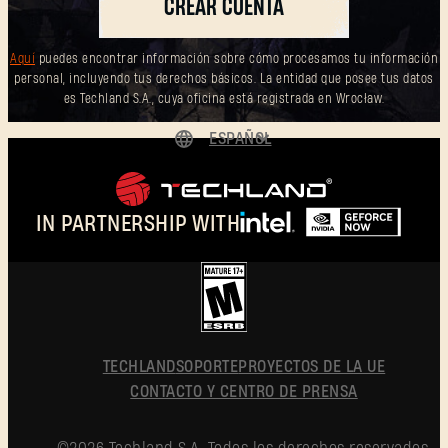
CREAR CUENTA
Aquí
puedes encontrar información sobre cómo procesamos tu información
personal, incluyendo tus derechos básicos. La entidad que posee tus datos
es Techland S.A., cuya oficina está registrada en Wrocław.
ESPAÑOL
DEUTSCH
ENGLISH
IN PARTNERSHIP WITH
FRANÇAIS
POLSKI
简体中文
ESPAÑOL
TECHLAND
SOPORTE
PROYECTOS DE LA UE
CONTACTO Y CENTRO DE PRENSA