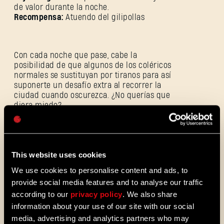
de valor durante la noche.
Recompensa:
Atuendo del gilipollas
Dirección de correo electrónico
Con cada noche que pase, cabe la
posibilidad de que algunos de los coléricos
normales se sustituyan por tiranos para así
suponerte un desafío extra al recorrer la
ciudad cuando oscurezca. ¿No querías que
Contraseña
diera miedo?
Caps
*La participación y las recompensas
personales aparecerán en tu alijo cuando
This website uses cookies
logres el objetivo. Tras completar el objetivo
We use cookies to personalise content and ads, to
global, dirígete al
Puesto de Peregrinos
e
provide social media features and to analyse our traffic
inicia sesión con tu cuenta para solicitar la
recompensa.
according to our
privacy policy
. We also share
information about your use of our site with our social
media, advertising and analytics partners who may