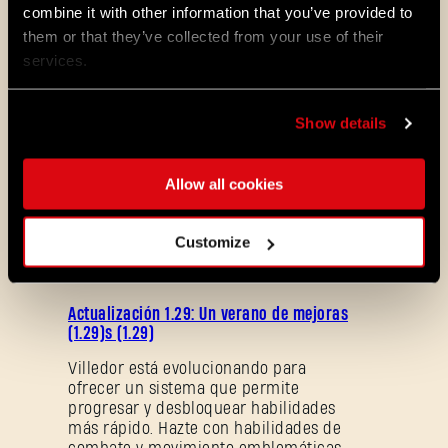
combine it with other information that you’ve provided to
them or that they’ve collected from your use of their
services.
Show details
Allow all cookies
ALL THE NEWS
Customize
08/03/2026
NOTAS
Actualización 1.29: Un verano de mejoras
DEL
(1.29)s (1.29)
PARCHE
Villedor está evolucionando para
ofrecer un sistema que permite
progresar y desbloquear habilidades
más rápido. Hazte con habilidades de