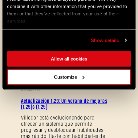
Requirements (1080p, 60fps):
combine it with other information that you’ve provided to
them or that they’ve collected from your use of their
services.
CPU: Intel Core i5-8600K or AMD Ryzen 7
3700X
RAM: 16 GB
Show details
GPU: NVIDIA GeForce RTX 3080 10 GB
OS: Windows 10
Storage space: 60 GB SDD
Allow all cookies
ALL THE NEWS
Customize
08/03/2026
NOTAS
Actualización 1.29: Un verano de mejoras
DEL
(1.29)s (1.29)
PARCHE
Villedor está evolucionando para
ofrecer un sistema que permite
progresar y desbloquear habilidades
más rápido. Hazte con habilidades de