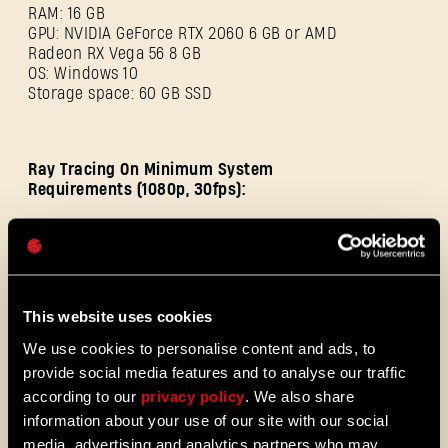
RAM: 16 GB
GPU: NVIDIA GeForce RTX 2060 6 GB or AMD
Radeon RX Vega 56 8 GB
OS: Windows 10
Storage space: 60 GB SSD
Dirección de correo electrónico
Ray Tracing On Minimum System
Requirements (1080p, 30fps):
Contraseña
Caps
CPU: Intel Core i5-8600K or AMD Ryzen 5
3600X
RAM: 16 GB
This website uses cookies
GPU: NVIDIA GeForce RTX 2070 8 GB
OS: Windows 10
We use cookies to personalise content and ads, to
Storage space: 60 GB SSD
provide social media features and to analyse our traffic
according to our
privacy policy
. We also share
information about your use of our site with our social
Ray Tracing On Recommended System
media, advertising and analytics partners who may