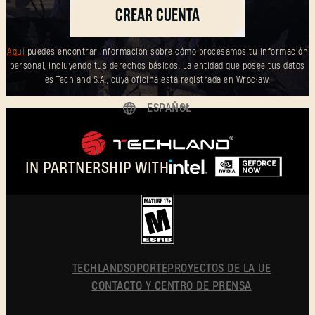
CREAR CUENTA
Aquí
puedes encontrar información sobre cómo procesamos tu información
personal, incluyendo tus derechos básicos. La entidad que posee tus datos
es Techland S.A., cuya oficina está registrada en Wrocław.
ESPAÑOL
DEUTSCH
ENGLISH
IN PARTNERSHIP WITH
FRANÇAIS
POLSKI
简体中文
ESPAÑOL
TECHLAND
SOPORTE
PROYECTOS DE LA UE
CONTACTO Y CENTRO DE PRENSA