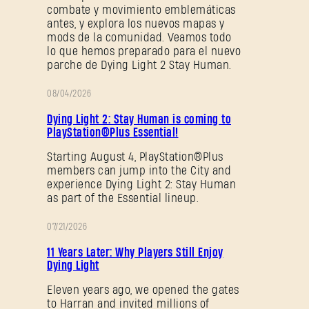
¿Olvidaste la contraseña?
combate y movimiento emblemáticas
antes, y explora los nuevos mapas y
mods de la comunidad. Veamos todo
lo que hemos preparado para el nuevo
parche de Dying Light 2 Stay Human.
SUBMIT
08/04/2026
PROMOCIÓN
Dying Light 2: Stay Human is coming to
PlayStation®Plus Essential!
¿Primera vez en Dying Light Outpost?
Crea una
cuenta
.
Starting August 4, PlayStation®Plus
members can jump into the City and
experience Dying Light 2: Stay Human
as part of the Essential lineup.
07/21/2026
PROMOCIÓN
11 Years Later: Why Players Still Enjoy
Dying Light
Eleven years ago, we opened the gates
to Harran and invited millions of