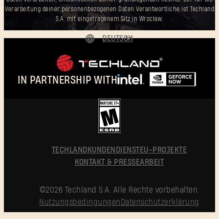
Verarbeitung deiner personenbezogenen Daten Verantwortliche ist Techland
S.A. mit eingetragenem Sitz in Wrocław.
DEUTSCH
ENGLISH
ESPAÑOL
IN PARTNERSHIP WITH
FRANÇAIS
POLSKI
简体中文
DEUTSCH
TECHLAND
KUNDENDIENST
EU-PROJEKTE
KONTAKT & PRESSEARBEIT
©2026 Techland S.A. Alle Rechte vorbehalten.
Nutzungsbedingungen
Datenschutzerklärung