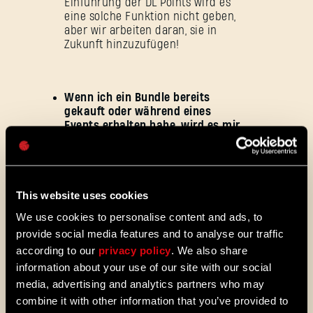
Einführung der DL Points wird es
eine solche Funktion nicht geben,
aber wir arbeiten daran, sie in
Zukunft hinzuzufügen!
E-Mail-Adresse
Wenn ich ein Bundle bereits
gekauft oder während eines
Events erhalten habe, wird es mir
Passwort
dann als „gekauft“ angezeigt? Ich
Caps
möchte nämlich nicht aus
Versehen etwas kaufen, das ich
bereits besitze.
Ja, dir wird
This website uses cookies
angezeigt, dass du es bereits
besitzt, damit du es nicht
We use cookies to personalise content and ads, to
versehentlich noch einmal kaufst.
provide social media features and to analyse our traffic
according to our
privacy policy
. We also share
information about your use of our site with our social
Wie kann ich kostenlose DL Points
media, advertising and analytics partners who may
einfordern?
Rufe im Spiel das
combine it with other information that you’ve provided to
Hauptmenü und dann den Bereich