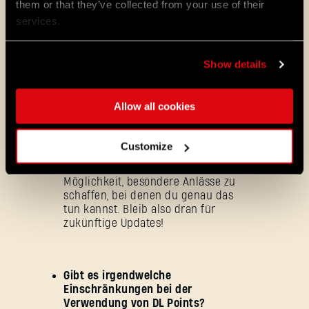
them or that they’ve collected from your use of their
„Shop“ auf. Dort findest du ein
kostenloses Paket über 500 DL
services.
Points, das auf dich wartet. Folge
den Anweisungen, um die Punkte
einzufordern (abhängig von deiner
Show details
Plattform).
Allow all cookies
Kann ich während In-Game-
Events DL Points sammeln?
Zum
Customize
Start wird es diese Option nicht
geben, aber wir prüfen die
Möglichkeit, besondere Anlässe zu
schaffen, bei denen du genau das
tun kannst. Bleib also dran für
zukünftige Updates!
Gibt es irgendwelche
Einschränkungen bei der
Passwort vergessen?
Verwendung von DL Points?