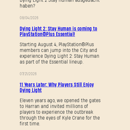
Dying Light 2 Stay Human ausgedacht
haben?
08/04/2026
AKTION
Dying Light 2: Stay Human is coming to
PlayStation®Plus Essential!
Starting August 4, PlayStation®Plus
members can jump into the City and
experience Dying Light 2: Stay Human
as part of the Essential lineup.
07/21/2026
AKTION
11 Years Later: Why Players Still Enjoy
Dying Light
Eleven years ago, we opened the gates
to Harran and invited millions of
players to experience the outbreak
through the eyes of Kyle Crane for the
first time.