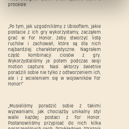
procesie:
„Po tym, jak uzgodniliśmy z Ubisoftem, jakie
postacie z ich gry wykorzystamy, zacząłem
grać w For Honor, żeby stworzyć listę
ruchów i zachowań, które są dla nich
najbardziej charakterystyczne. Nagrałem
Nie pamiętasz hasła?
część kombinacji ciosów z gry.
Wykorzystaliśmy je potem podczas sesji
motion capture. Nasi aktorzy świetnie
poradzili sobie nie tylko z odtworzeniem ich,
ale i z wcieleniem się w wojowników For
SUBMIT
Honor!”
Pierwszy raz na Dying Light Outpost?
Utwórz konto
.
„Musieliśmy poradzić sobie z takimi
wyzwaniami, jak chociażby unikalny styl
walki każdej postaci z For Honor.
Postanowiliśmy przypisać do nich kilka
poszczególnych cech. Przykładowo, Strażnik