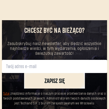
CHCESZ BYĆ NA BIEŻĄCO?
Zasubskrybuj nasz newsletter, aby śledzić wszystkie
najnowsze wieści, w tym wydarzenia, ogłoszenia i
świeżutką zawartość!
ZAPISZ SIĘ
Tutaj
znajdziesz informacje o naszym procesie przetwarzania danych oraz o
twoich podstawowych prawach. Administratorem twoich danych osobowych
jest Techland S.A. z biurem zarejestrowanym we Wrocławiu.