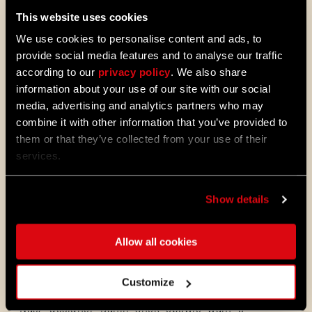
This website uses cookies
Oczywiście, tak jak w przypadku każdego
We use cookies to personalise content and ads, to
wydarzenia, możecie spodziewać się
nowych broni. Tym razem będą one
provide social media features and to analyse our traffic
utrzymane w średniowiecznej estetyce. Nie
according to our
privacy policy
. We also share
będziemy wam jednak psuć całej
information about your use of our site with our social
niespodzianki, gdyż wydarzenie pojawi się
media, advertising and analytics partners who may
już niedługo! Szykujcie się!
combine it with other information that you’ve provided to
them or that they’ve collected from your use of their
services.
Poniżej możecie zobaczyć jedną z nowych
broni, które trafią do gry. Patrzcie na to
połączenie stroju Berserkera z mieczem
Show details
Strażnika! Świetnie to wygląda, co?
Allow all cookies
Customize
Nasz designer Daniil Shek opowie wam o