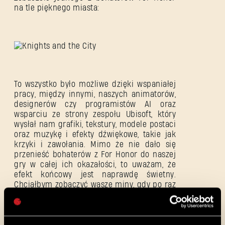
na tle pięknego miasta:
ZALOGUJ SIĘ
To wszystko było możliwe dzięki wspaniałej
pracy, między innymi, naszych animatorów,
designerów czy programistów AI oraz
wsparciu ze strony zespołu Ubisoft, który
wysłał nam grafiki, tekstury, modele postaci
oraz muzykę i efekty dźwiękowe, takie jak
Adres e-mail
krzyki i zawołania. Mimo że nie dało się
przenieść bohaterów z For Honor do naszej
gry w całej ich okazałości, to uważam, że
efekt końcowy jest naprawdę świetny.
Chciałbym zobaczyć wasze miny, gdy po raz
Hasło
pierwszy staniecie do pojedynku ze
Caps
Strażnikiem!