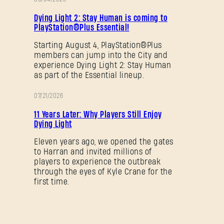
PROMOCJA
Dying Light 2: Stay Human is coming to
PlayStation®Plus Essential!
Starting August 4, PlayStation®Plus
members can jump into the City and
experience Dying Light 2: Stay Human
as part of the Essential lineup.
07/21/2026
PROMOCJA
11 Years Later: Why Players Still Enjoy
Dying Light
Eleven years ago, we opened the gates
to Harran and invited millions of
players to experience the outbreak
through the eyes of Kyle Crane for the
first time.