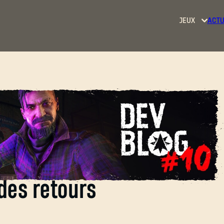
JEUX
ACTU
Dying
Light
Dying
Light
2: Stay
Human
Dying
Light:
irer parti des
The
Beast
des retours