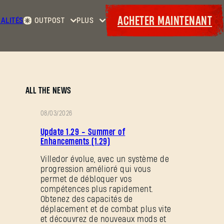
ACHETER MAINTENANT
ALITÉS
OUTPOST
PLUS
Accueil
Événements
Contrats
Cadeaux
Armurerie
Maps
Laufzettel
ALL THE NEWS
08/03/2026
NOTES
Update 1.29 - Summer of
DE
Enhancements (1.29)
PATCH
Villedor évolue, avec un système de
progression amélioré qui vous
permet de débloquer vos
compétences plus rapidement.
Obtenez des capacités de
déplacement et de combat plus vite
et découvrez de nouveaux mods et