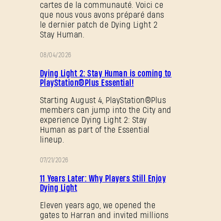
cartes de la communauté. Voici ce
que nous vous avons préparé dans
le dernier patch de Dying Light 2
Stay Human.
08/04/2026
PROMOTION
Dying Light 2: Stay Human is coming to
PlayStation®Plus Essential!
Starting August 4, PlayStation®Plus
members can jump into the City and
experience Dying Light 2: Stay
Human as part of the Essential
lineup.
07/21/2026
PROMOTION
11 Years Later: Why Players Still Enjoy
Dying Light
Eleven years ago, we opened the
gates to Harran and invited millions