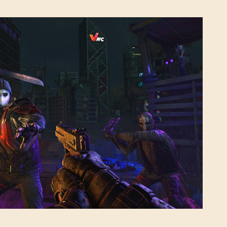
Mot de passe oublié ?
SUBMIT
C'est votre première fois sur Dying Light Outpost ?
Créer un
compte
.