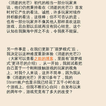
《消逝的光芒》初代的相当一部分玩家来
说，他们仍然秉持着在《消逝的光芒2》首发
时对它产生的看法。诚然，许多玩家对续作
持积极的看法，这很棒；但不可否认的是，
也有一部分玩家并不像其他人那样喜欢这款
游戏，且自那以后就再没有回心转意。这个
认知在我脑海中挥之不去，令我夜不能寐。
另一件事是，在我们更新了“噩梦模式”后，
我决定以这种难度重新体验《消逝的光芒2》
（大家可以查看
之前的博客
，里面有“噩梦模
式”更详尽的介绍）。从一开始，我就试着把
自己置于一个刚刚接触游戏的玩家的视角
上。对我个人来说，这并不简单，因为我从
事《消逝的光芒》开发10多年了，我的
Steam账户也显示我已经花了五千小时在这
个游戏上。但我不断扪心自问：自发布以来
的两年中，游戏究竟有了多大的改变？