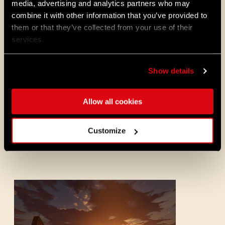
media, advertising and analytics partners who may
节奏输出内容，这意味着你很容易忽略这样
combine it with other information that you’ve provided to
一个事实：这些内容细算下来可能数以百
them or that they’ve collected from your use of their
计。我认为它们优化了几乎所有游戏内的元
素。
services.
Show details
这些主要的体现呢，举个例子就是，我们添
加了几种新的敌人变体、几十种武器，以及
用户体验和游戏系统方面的大量改进——制作
Allow all cookies
和修理武器或幻化的可能性。画面方面也发
生了很多变化。游戏有了新的天空环境和光
照，改进了环境和室内细节，以及新增了大
Customize
量的自定义可能性，包括技术参数和众多的
调色选项。