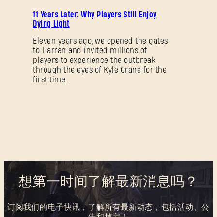
促
11 Years Later: Why Players Still Enjoy
销
Dying Light
Eleven years ago, we opened the gates
to Harran and invited millions of
players to experience the outbreak
through the eyes of Kyle Crane for the
first time.
想第一时间了解最新消息吗？
订阅我们的电子快讯，了解所有最新动态，包括活动、公
告和掉宝！