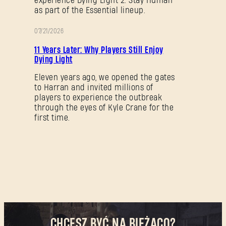
experience Dying Light 2: Stay Human
as part of the Essential lineup.
07/21/2026
PROMOCJA
11 Years Later: Why Players Still Enjoy
Dying Light
Eleven years ago, we opened the gates
to Harran and invited millions of
players to experience the outbreak
through the eyes of Kyle Crane for the
first time.
CHCESZ BYĆ NA BIEŻĄCO?