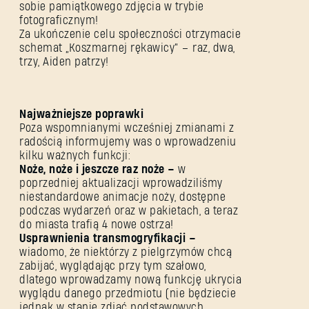
sobie pamiątkowego zdjęcia w trybie
fotograficznym!
Za ukończenie celu społeczności otrzymacie
schemat „Koszmarnej rękawicy” – raz, dwa,
trzy, Aiden patrzy!
Najważniejsze poprawki
Poza wspomnianymi wcześniej zmianami z
radością informujemy was o wprowadzeniu
kilku ważnych funkcji:
Noże, noże i jeszcze raz noże –
w
poprzedniej aktualizacji wprowadziliśmy
niestandardowe animacje noży, dostępne
ZALOGUJ SIĘ
podczas wydarzeń oraz w pakietach, a teraz
do miasta trafią 4 nowe ostrza!
Usprawnienia transmogryfikacji –
wiadomo, że niektórzy z pielgrzymów chcą
zabijać, wyglądając przy tym szałowo,
dlatego wprowadzamy nową funkcję ukrycia
wyglądu danego przedmiotu (nie będziecie
Adres e-mail
jednak w stanie zdjąć podstawowych