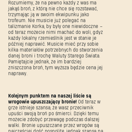
Rozumiemy, że na pewno każdy z was ma
jakąś broń, z którą nie chce się rozstawać,
trzymając ją w swoim ekwipunku jako
trofeum. Nie musicie już polegać na
talizmanie Korka, by były one niewidoczne –
od teraz możecie nimi machać do woli, gdyż
każdy lokalny rzemieślnik jest w stanie je
później naprawić. Musicie mieć przy sobie
kilka materiałów potrzebnych do stworzenia
danej broni i trochę Waluty Starego Świata.
Pamiętajcie jednak, że im bardziej
zniszczona broń, tym wyższa będzie cena jej
naprawy.
Kolejnym punktem na naszej liście są
wrogowie upuszczający bronie!
Od teraz w
grze istnieje szansa, że wasz przeciwnik
upuści swoją broń po śmierci. Dzięki temu
możecie zdobyć przewagę podczas dalszej
walki. Bronie upuszczane przez wrogów są
najczęściej dość pospolite, jednak szansa na