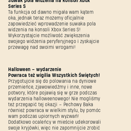
Suwak pola widzenia na konsoli Xbox
Series S
Ta funkcja od dawno migała wam kątem
oka, jednak teraz możemy oficjalnie
zapowiedzieć wprowadzenie suwaka pola
widzenia na konsoli Xbox Series S!
Wykorzystajcie możliwość zwiększenia
swojego widzenia peryferyjnego i zyskajcie
przewagę nad swoimi wrogami!
Halloween – wydarzenie
Powraca też wigilia Wszystkich Świętych!
Przygotujcie się do polowania na dyniowe
przemieńce, zjawowiedźmy i inne, nowe
potwory, które pojawią się w grze podczas
wydarzenia halloweenowego! Nie mogliśmy
też przegapić tej okazji – Pechowy Baka
również powraca w wielkim stylu, by pomóc
wam podczas upiornych wyzwań!
Dodatkowo ocaleńcy w mieście udekorowali
swoje kryjówki, więc nie zapomnijcie zrobić