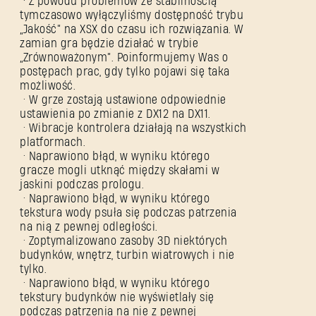
• Z powodu problemów ze stabilnością
tymczasowo wyłączyliśmy dostępność trybu
„Jakość” na XSX do czasu ich rozwiązania. W
zamian gra będzie działać w trybie
„Zrównoważonym”. Poinformujemy Was o
postępach prac, gdy tylko pojawi się taka
możliwość.
• W grze zostają ustawione odpowiednie
ustawienia po zmianie z DX12 na DX11.
• Wibracje kontrolera działają na wszystkich
platformach.
• Naprawiono błąd, w wyniku którego
gracze mogli utknąć między skałami w
jaskini podczas prologu.
• Naprawiono błąd, w wyniku którego
tekstura wody psuła się podczas patrzenia
na nią z pewnej odległości.
• Zoptymalizowano zasoby 3D niektórych
budynków, wnętrz, turbin wiatrowych i nie
tylko.
• Naprawiono błąd, w wyniku którego
tekstury budynków nie wyświetlały się
podczas patrzenia na nie z pewnej