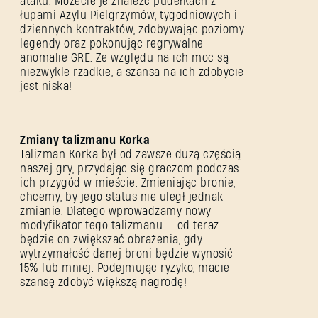
ataku. Możecie je znaleźć pudełkach z
łupami Azylu Pielgrzymów, tygodniowych i
dziennych kontraktów, zdobywając poziomy
legendy oraz pokonując regrywalne
anomalie GRE. Ze względu na ich moc są
niezwykle rzadkie, a szansa na ich zdobycie
jest niska!
Zmiany talizmanu Korka
Talizman Korka był od zawsze dużą częścią
naszej gry, przydając się graczom podczas
ich przygód w mieście. Zmieniając bronie,
chcemy, by jego status nie uległ jednak
zmianie. Dlatego wprowadzamy nowy
modyfikator tego talizmanu – od teraz
będzie on zwiększać obrażenia, gdy
wytrzymałość danej broni będzie wynosić
15% lub mniej. Podejmując ryzyko, macie
szansę zdobyć większą nagrodę!