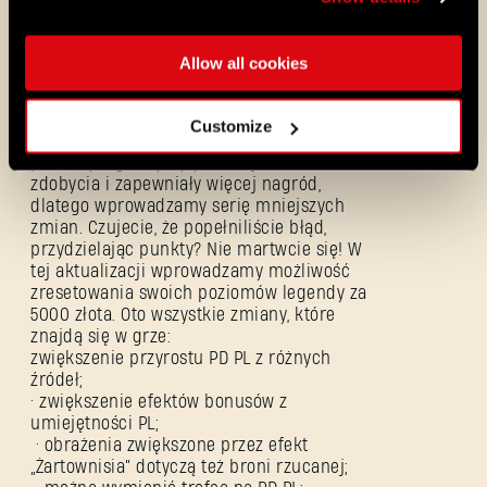
Dlatego postanowiliśmy wam osłodzić jego
trudy poprzez nowe stroje! Kończąc
pierwsze zadanie dla gońców, otrzymacie
Allow all cookies
podstawowy strój gońca. Jednak po
wykonaniu całej serii zadań zdobędziecie
strój przywódcy gildii gońców!
Customize
Poprawki poziomów legendy –
chcemy, by
poziomy legendy były łatwiejsze do
zdobycia i zapewniały więcej nagród,
dlatego wprowadzamy serię mniejszych
zmian. Czujecie, że popełniliście błąd,
przydzielając punkty? Nie martwcie się! W
tej aktualizacji wprowadzamy możliwość
zresetowania swoich poziomów legendy za
5000 złota. Oto wszystkie zmiany, które
znajdą się w grze:
zwiększenie przyrostu PD PL z różnych
Nie pamiętasz hasła?
źródeł;
• zwiększenie efektów bonusów z
umiejętności PL;
• obrażenia zwiększone przez efekt
„Żartownisia” dotyczą też broni rzucanej;
SUBMIT