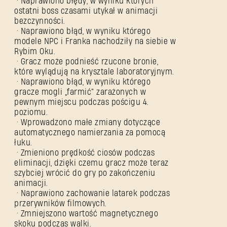
• Naprawiono błędy, w wyniku których
ostatni boss czasami utykał w animacji
bezczynności.
• Naprawiono błąd, w wyniku którego
modele NPC i Franka nachodziły na siebie w
Rybim Oku.
• Gracz może podnieść rzucone bronie,
które wylądują na krysztale laboratoryjnym.
• Naprawiono błąd, w wyniku którego
gracze mogli „farmić” zarażonych w
pewnym miejscu podczas pościgu 4.
poziomu.
• Wprowadzono małe zmiany dotyczące
automatycznego namierzania za pomocą
łuku.
• Zmieniono prędkość ciosów podczas
eliminacji, dzięki czemu gracz może teraz
szybciej wrócić do gry po zakończeniu
animacji.
• Naprawiono zachowanie latarek podczas
przerywników filmowych.
• Zmniejszono wartość magnetycznego
skoku podczas walki.