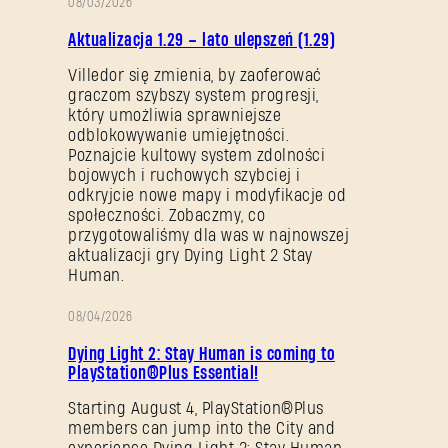
08/03/2026
OPIS
Aktualizacja 1.29 – lato ulepszeń (1.29)
PATCHA
Villedor się zmienia, by zaoferować
graczom szybszy system progresji,
który umożliwia sprawniejsze
odblokowywanie umiejętności.
Poznajcie kultowy system zdolności
bojowych i ruchowych szybciej i
odkryjcie nowe mapy i modyfikacje od
społeczności. Zobaczmy, co
przygotowaliśmy dla was w najnowszej
aktualizacji gry Dying Light 2 Stay
Human.
08/04/2026
PROMOCJA
Dying Light 2: Stay Human is coming to
PlayStation®Plus Essential!
Starting August 4, PlayStation®Plus
members can jump into the City and