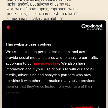
łachmanów). Dodatkowo chcemy też
wprowadzić nową opcję, zaproponowaną
przez naszą społeczność, czyli możliwość
schowania plecaka z paralotnią!
Hasło
Rozbieranie przedmiotów na części – t
a
Caps
funkcja nie różni się od tej wprowadzonej
do gry jakiś czas temu. Teraz możecie
rozbierać przedmioty na części, by
otrzymać potrzebny złom.
This website uses cookies
Osobisty bufet –
potrzebujecie przekąski w
We use cookies to personalise content and ads, to
biegu? Nie ma sprawy! Od teraz w mieście
znajdziecie jedzenie. Złapcie w biegu
provide social media features and to analyse our traffic
chałwę, batoniki czekoladowe i pierniczki,
according to our
privacy policy
. We also share
by natychmiast przywrócić część zdrowia!
information about your use of our site with our social
Usprawnienia deszczu –
ulepszyliśmy
media, advertising and analytics partners who may
efekty audiowizualne burzy i deszczu,
combine it with other information that you’ve provided to
sprawiając, że brzmią one jeszcze lepiej i
wyjątkowo.
them or that they’ve collected from your use of their
Stroje gońca i przywódcy gildii gońców –
services.
wszyscy wiedzą, że zawód gońca w
postapokaliptycznym świecie pełnym
zarażonych to ciężki kawałek chleba.
Show details