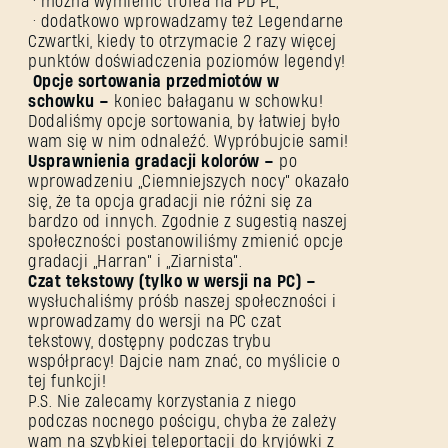
• można wymienić trofea na PD PL;
• dodatkowo wprowadzamy też Legendarne
Czwartki, kiedy to otrzymacie 2 razy więcej
punktów doświadczenia poziomów legendy!
Pierwszy raz na Dying Light Outpost?
Utwórz konto
.
Opcje sortowania przedmiotów w
schowku –
koniec bałaganu w schowku!
Dodaliśmy opcje sortowania, by łatwiej było
wam się w nim odnaleźć. Wypróbujcie sami!
Usprawnienia gradacji kolorów –
po
wprowadzeniu „Ciemniejszych nocy” okazało
się, że ta opcja gradacji nie różni się za
bardzo od innych. Zgodnie z sugestią naszej
społeczności postanowiliśmy zmienić opcje
gradacji „Harran” i „Ziarnista”.
Czat tekstowy (tylko w wersji na PC) –
wysłuchaliśmy próśb naszej społeczności i
wprowadzamy do wersji na PC czat
tekstowy, dostępny podczas trybu
współpracy! Dajcie nam znać, co myślicie o
tej funkcji!
P.S. Nie zalecamy korzystania z niego
podczas nocnego pościgu, chyba że zależy
wam na szybkiej teleportacji do kryjówki z