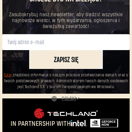
Zasubskrybuj nasz newsletter, aby śledzić wszystkie
najnowsze wieści, w tym wydarzenia, ogłoszenia i
świeżutką zawartość!
ZAPISZ SIĘ
Tutaj
znajdziesz informacje o naszym procesie przetwarzania danych oraz o
twoich podstawowych prawach. Administratorem twoich danych osobowych
jest Techland S.A. z biurem zarejestrowanym we Wrocławiu.
POLSKI
DEUTSCH
ENGLISH
IN PARTNERSHIP WITH
ESPAÑOL