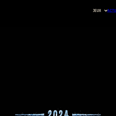
JEUX
ACTU
Dying
Light
Dying
Light
2: Stay
Human
Dying
Light:
The
Beast