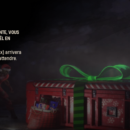
NTE, VOUS
ËL EN
x) arrivera
attendre.
SE CONNECTER
onus d'hiver
 et ses
ouvez
e possible !
onteneurs