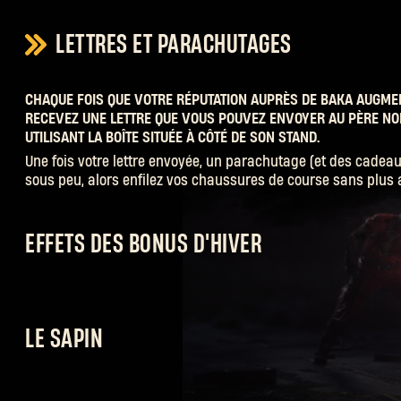
LETTRES ET PARACHUTAGES
CHAQUE FOIS QUE VOTRE RÉPUTATION AUPRÈS DE BAKA AUGME
RECEVEZ UNE LETTRE QUE VOUS POUVEZ ENVOYER AU PÈRE NO
UTILISANT LA BOÎTE SITUÉE À CÔTÉ DE SON STAND.
Une fois votre lettre envoyée, un parachutage (et des cadeau
sous peu, alors enfilez vos chaussures de course sans plus 
EFFETS DES BONUS D'HIVER
Chaque infecté grincheux vous récompense de son propre b
afin que vous puissiez rivaliser avec le Démolisseur en neige
sbires qui défendent le dernier parachutage ! Et, oui, vous p
LE SAPIN
cumuler les bonus, alors tuez autant de zombies des fêtes qu
Terminez les contrats à la demande de Baka ou pillez des c