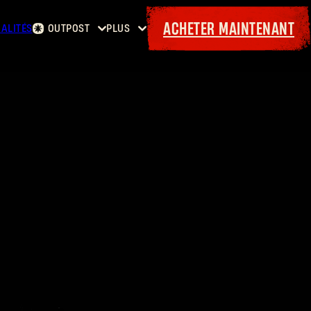
ACHETER MAINTENANT
ALITÉS
OUTPOST
PLUS
Accueil
Événements
Contrats
Cadeaux
Armurerie
Maps
Laufzettel