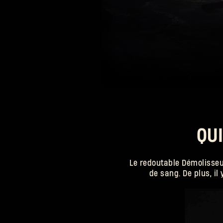
pour obtenir des babioles, des ornements et d’autres décorat
habillez le sapin pour vous assurer que l'esprit des fêtes s
tout le monde ! En échange de votre dur labeur, vous obtien
cadeaux tels que la tenue de Krampus tueur et des bonbons 
QUI
Le redoutable Démolisseur
de sang. De plus, il