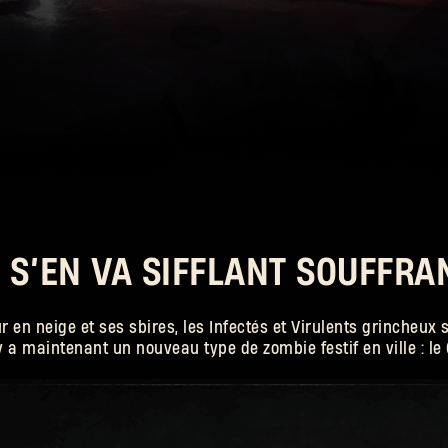
Adresse e-mail
ions, puis
’empare de
drez des
d'hiver.
Mot de passe
Caps
 S’EN VA SIFFLANT SOUFFRAN
 en neige et ses sbires, les Infectés et Virulents grincheux s
 y a maintenant un nouveau type de zombie festif en ville : l