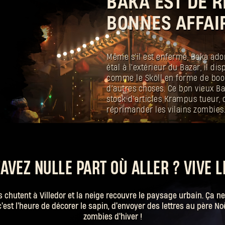
BAKA EST DE R
BONNES AFFAIR
Même s'il est enfermé, Baka ador
étal à l'extérieur du Bazar, il di
comme le Sköll en forme de boo
d'autres choses. Ce bon vieux
stock d'articles Krampus tueur, 
réprimander les vilains zombies
AVEZ NULLE PART OÙ ALLER ? VIVE L
 chutent à Villedor et la neige recouvre le paysage urbain. Ça ne 
'est l'heure de décorer le sapin, d'envoyer des lettres au père No
zombies d'hiver !