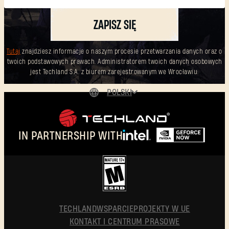
ZAPISZ SIĘ
Tutaj
znajdziesz informacje o naszym procesie przetwarzania danych oraz o
twoich podstawowych prawach. Administratorem twoich danych osobowych
jest Techland S.A. z biurem zarejestrowanym we Wrocławiu.
POLSKI
DEUTSCH
ENGLISH
IN PARTNERSHIP WITH
ESPAÑOL
FRANÇAIS
简体中文
POLSKI
TECHLAND
WSPARCIE
PROJEKTY W UE
KONTAKT I CENTRUM PRASOWE