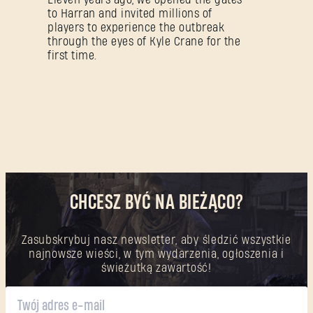
to Harran and invited millions of
Nie pamiętasz hasła?
players to experience the outbreak
through the eyes of Kyle Crane for the
first time.
SUBMIT
Pierwszy raz na Dying Light Outpost?
Utwórz konto
.
CHCESZ BYĆ NA BIEŻĄCO?
Zasubskrybuj nasz newsletter, aby śledzić wszystkie
najnowsze wieści, w tym wydarzenia, ogłoszenia i
świeżutką zawartość!