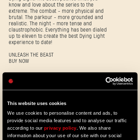
ZALOGUJ SIĘ
know and love about the series to the
extreme. The combat - more physical and
brutal. The parkour - more grounded and
realistic. The night - more tense and
claustrophobic. Everything has been dialed
up to eleven to create the best Dying Light
Adres e-mail
experience to date!
UNLEASH THE BEAST
BUY NOW
Hasło
ALL THE NEWS
Caps
08/03/2026
OPIS
This website uses cookies
Aktualizacja 1.29 – lato ulepszeń (1.29)
PATCHA
We use cookies to personalise content and ads, to
Villedor się zmienia, by zaoferować
provide social media features and to analyse our traffic
graczom szybszy system progresji,
according to our
privacy policy
. We also share
który umożliwia sprawniejsze
odblokowywanie umiejętności.
information about your use of our site with our social