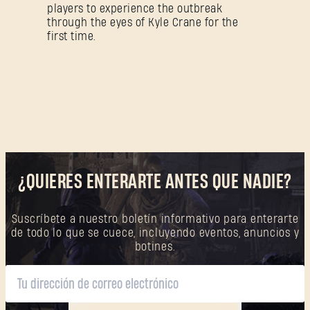
¿Olvidaste la contraseña?
players to experience the outbreak
through the eyes of Kyle Crane for the
first time.
SUBMIT
¿Primera vez en Dying Light Outpost?
Crea una
cuenta
.
¿QUIERES ENTERARTE ANTES QUE NADIE?
Suscríbete a nuestro boletín informativo para enterarte
de todo lo que se cuece, incluyendo eventos, anuncios y
botines.