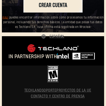
CREAR CUENTA
Aquí
puedes encontrar información sobre cómo procesamos tu información
personal, incluyendo tus derechos básicos. La entidad que posee tus datos
es Techland S.A., cuya oficina está registrada en Wrocław.
ESPAÑOL
DEUTSCH
ENGLISH
IN PARTNERSHIP WITH
FRANÇAIS
POLSKI
简体中文
ESPAÑOL
TECHLAND
SOPORTE
PROYECTOS DE LA UE
CONTACTO Y CENTRO DE PRENSA