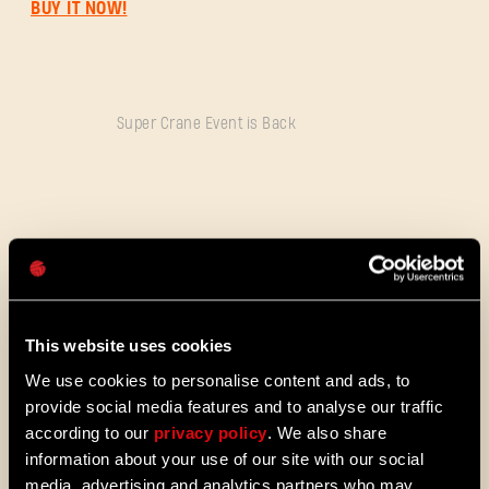
BUY IT NOW!
Dirección de correo electrónico
Super Crane Event is Back
Contraseña
Caps
ALL THE NEWS
08/03/2026
NOTAS
This website uses cookies
Actualización 1.29: Un verano de mejoras
DEL
(1.29)s (1.29)
We use cookies to personalise content and ads, to
provide social media features and to analyse our traffic
PARCHE
Villedor está evolucionando para
according to our
privacy policy
. We also share
ofrecer un sistema que permite
information about your use of our site with our social
progresar y desbloquear habilidades
más rápido. Hazte con habilidades de
media, advertising and analytics partners who may