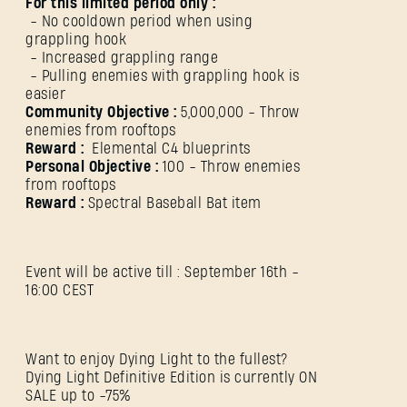
For this limited period only :
- No cooldown period when using
grappling hook
- Increased grappling range
- Pulling enemies with grappling hook is
easier
Community Objective :
5,000,000 - Throw
enemies from rooftops
Reward :
Elemental C4 blueprints
Personal Objective :
100 - Throw enemies
from rooftops
Reward :
Spectral Baseball Bat item
Event will be active till : September 16th -
16:00 CEST
Want to enjoy Dying Light to the fullest?
REGISTRARSE
Dying Light Definitive Edition is currently ON
SALE up to -75%