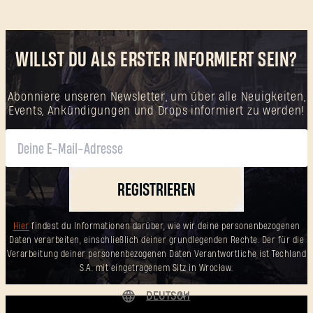
SUBMIT
WILLST DU ALS ERSTER INFORMIERT SEIN?
Neu bei Dying Light Outpost?
Konto erstellen
.
Abonniere unseren Newsletter, um über alle Neuigkeiten,
Events, Ankündigungen und Drops informiert zu werden!
REGISTRIEREN
Hier
findest du Informationen darüber, wie wir deine personenbezogenen
Daten verarbeiten, einschließlich deiner grundlegenden Rechte. Der für die
Verarbeitung deiner personenbezogenen Daten Verantwortliche ist Techland
S.A. mit eingetragenem Sitz in Wrocław.
DEUTSCH