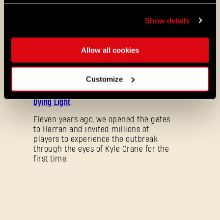
PlayStation®Plus Essential!
Show details
Starting August 4, PlayStation®Plus
members can jump into the City and
experience Dying Light 2: Stay Human
Allow all cookies
as part of the Essential lineup.
07/21/2026
Customize
AKTION
11 Years Later: Why Players Still Enjoy
Dying Light
Eleven years ago, we opened the gates
to Harran and invited millions of
players to experience the outbreak
through the eyes of Kyle Crane for the
first time.
Passwort vergessen?