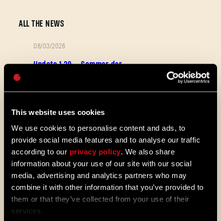
E-Mail-Adresse
ALL THE NEWS
08/03/2026
PATCH-
Update 1.29 – Sommer der
Passwort
NOTIZEN
Verbesserungen (1.29)
Caps
Die Stadt entwickelt sich weiter. Nutze
das neue Fortschritts-System, schalte
Fertigkeiten schneller frei, mache
This website uses cookies
früher Gebrauch von den typischen
We use cookies to personalise content and ads, to
Bewegungsfertigkeiten der Reihe und
provide social media features and to analyse our traffic
erkunde neue Community-Karten und
Mods. Bist du auch schon gespannt,
according to our
privacy policy
. We also share
was wir uns für den neuesten Patch zu
information about your use of our site with our social
Dying Light 2 Stay Human ausgedacht
media, advertising and analytics partners who may
haben?
combine it with other information that you’ve provided to
them or that they’ve collected from your use of their
08/04/2026
AKTION
services.
Dying Light 2: Stay Human is coming to