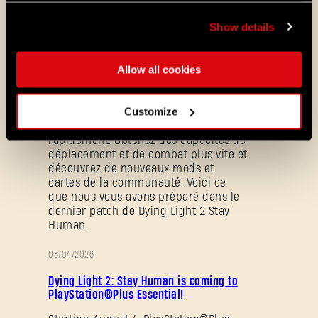
ALL THE NEWS
Show details
08/03/2026
NOTES
Update 1.29 - Summer of Enhancements
DE
Allow all cookies
(1.29)
PATCH
Villedor évolue, avec un système de
Customize
progression amélioré qui vous permet
de débloquer vos compétences plus
rapidement. Obtenez des capacités de
déplacement et de combat plus vite et
découvrez de nouveaux mods et
cartes de la communauté. Voici ce
que nous vous avons préparé dans le
dernier patch de Dying Light 2 Stay
Human.
08/04/2026
Mot de passe oublié ?
PROMOTION
Dying Light 2: Stay Human is coming to
PlayStation®Plus Essential!