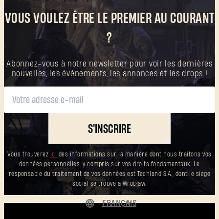
VOUS VOULEZ ÊTRE LE PREMIER AU COURANT
?
Abonnez-vous à notre newsletter pour voir les dernières
nouvelles, les événements, les annonces et les drops !
S'INSCRIRE
Vous trouverez
ici
des informations sur la manière dont nous traitons vos
données personnelles, y compris sur vos droits fondamentaux. Le
responsable du traitement de vos données est Techland S.A., dont le siège
social se trouve à Wrocław.
FRANÇAIS