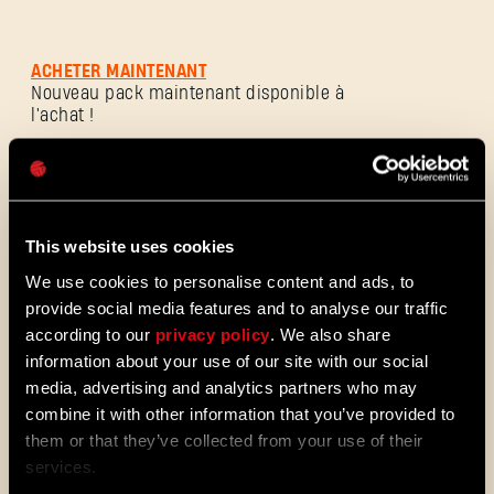
Adresse e-mail
ACHETER MAINTENANT
Nouveau pack maintenant disponible à
l'achat !
Mot de passe
Caps
Pack de Poulet
This website uses cookies
We use cookies to personalise content and ads, to
provide social media features and to analyse our traffic
according to our
privacy policy
. We also share
information about your use of our site with our social
media, advertising and analytics partners who may
combine it with other information that you’ve provided to
Pack de Poulet
them or that they’ve collected from your use of their
services.