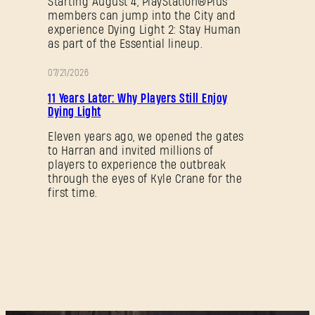
Starting August 4, PlayStation®Plus
SUBMIT
members can jump into the City and
experience Dying Light 2: Stay Human
as part of the Essential lineup.
C'est votre première fois sur Dying Light Outpost ?
07/21/2026
PROMOTION
Créer un compte
.
11 Years Later: Why Players Still Enjoy
Dying Light
Eleven years ago, we opened the gates
to Harran and invited millions of
players to experience the outbreak
through the eyes of Kyle Crane for the
first time.