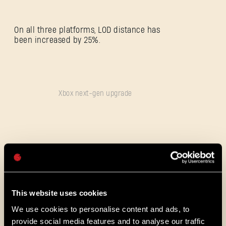
SE CONNECTER
On all three platforms, LOD distance has
been increased by 25%.
Adresse e-mail
Xbox next-gen upgrade
Mot de passe
Caps
ALL THE NEWS
08/03/2026
NOTES
This website uses cookies
Update 1.29 - Summer of Enhancements
DE
We use cookies to personalise content and ads, to
(1.29)
provide social media features and to analyse our traffic
PATCH