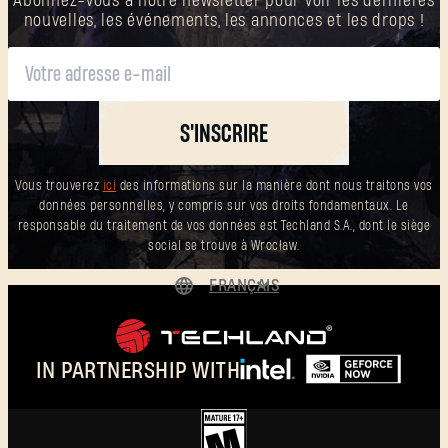
Abonnez-vous à notre newsletter pour voir les dernières
nouvelles, les événements, les annonces et les drops !
S'INSCRIRE
Vous trouverez
ici
des informations sur la manière dont nous traitons vos
données personnelles, y compris sur vos droits fondamentaux. Le
responsable du traitement de vos données est Techland S.A., dont le siège
social se trouve à Wrocław.
FRANÇAIS
DEUTSCH
ENGLISH
IN PARTNERSHIP WITH
ESPAÑOL
POLSKI