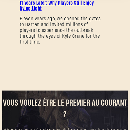
11 Years Later: Why Players Still Enjoy
Dying Light
Eleven years ago, we opened the gates
Mot de passe oublié ?
to Harran and invited millions of
players to experience the outbreak
through the eyes of Kyle Crane for the
first time.
SUBMIT
C'est votre première fois sur Dying Light Outpost ?
Créer un compte
.
VOUS VOULEZ ÊTRE LE PREMIER AU COURANT
?