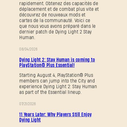
rapidement. Obtenez des capacités de
déplacement et de combat plus vite et
Mot de passe oublié ?
découvrez de nouveaux mods et
cartes de la communauté. Voici ce
que nous vous avons préparé dans le
dernier patch de Dying Light 2 Stay
Human.
SUBMIT
08/04/2026
PROMOTION
Dying Light 2: Stay Human is coming to
PlayStation® Plus Essential!
C'est votre première fois sur Dying Light Outpost ?
Créer un compte
.
Starting August 4, PlayStation® Plus
members can jump into the City and
experience Dying Light 2: Stay Human
as part of the Essential lineup.
07/21/2026
PROMOTION
11 Years Later: Why Players Still Enjoy
Dying Light