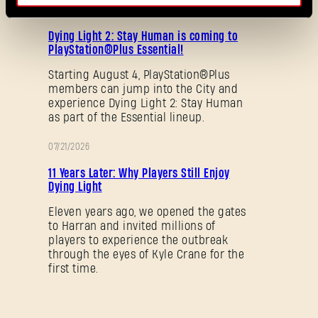
08/04/2026
PROMOTION
Dying Light 2: Stay Human is coming to
PlayStation®Plus Essential!
Starting August 4, PlayStation®Plus
members can jump into the City and
experience Dying Light 2: Stay Human
as part of the Essential lineup.
Mot de passe oublié ?
07/21/2026
PROMOTION
11 Years Later: Why Players Still Enjoy
Dying Light
SUBMIT
Eleven years ago, we opened the gates
to Harran and invited millions of
players to experience the outbreak
through the eyes of Kyle Crane for the
C'est votre première fois sur Dying Light Outpost ?
first time.
Créer un compte
.