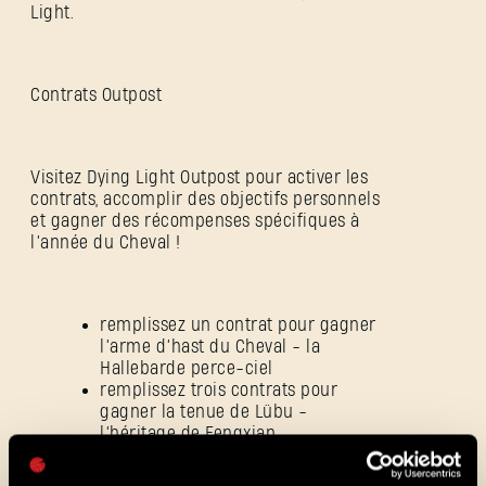
Light.
Contrats Outpost
SE CONNECTER
Visitez Dying Light Outpost pour activer les
contrats, accomplir des objectifs personnels
et gagner des récompenses spécifiques à
l’année du Cheval !
Adresse e-mail
remplissez un contrat pour gagner
l’arme d’hast du Cheval - la
Hallebarde perce-ciel
remplissez trois contrats pour
gagner la tenue de Lübu -
Mot de passe
l’héritage de Fengxian
Caps
remplissez les cinq contrats pour
gagner le Porte-bonheur du Cheval