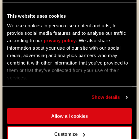
This website uses cookies
We use cookies to personalise content and ads, to
ALL THE NEWS
provide social media features and to analyse our traffic
according to our
privacy policy
. We also share
08/03/2026
information about your use of our site with our social
NOTES
media, advertising and analytics partners who may
Update 1.29 - Summer of Enhancements
DE
combine it with other information that you’ve provided to
(1.29)
them or that they’ve collected from your use of their
PATCH
Villedor évolue, avec un système de
services.
progression amélioré qui vous permet
de débloquer vos compétences plus
rapidement. Obtenez des capacités de
Show details
déplacement et de combat plus vite et
découvrez de nouveaux mods et
cartes de la communauté. Voici ce
Allow all cookies
que nous vous avons préparé dans le
dernier patch de Dying Light 2 Stay
Human.
Customize