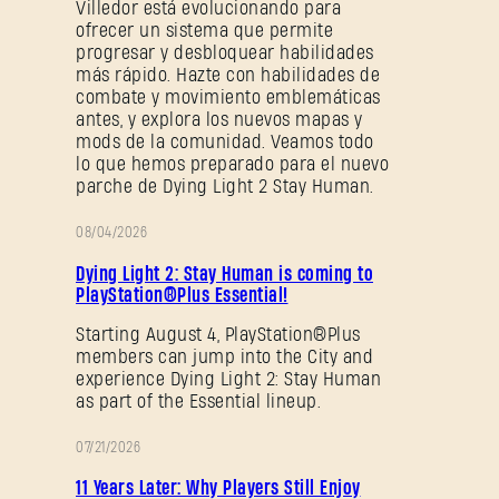
¿Primera vez en Dying Light Outpost?
Crea una
Villedor está evolucionando para
ofrecer un sistema que permite
cuenta
.
progresar y desbloquear habilidades
más rápido. Hazte con habilidades de
combate y movimiento emblemáticas
antes, y explora los nuevos mapas y
mods de la comunidad. Veamos todo
lo que hemos preparado para el nuevo
parche de Dying Light 2 Stay Human.
08/04/2026
PROMOCIÓN
Dying Light 2: Stay Human is coming to
PlayStation®Plus Essential!
Starting August 4, PlayStation®Plus
members can jump into the City and
experience Dying Light 2: Stay Human
as part of the Essential lineup.
07/21/2026
PROMOCIÓN
11 Years Later: Why Players Still Enjoy