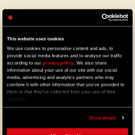
Contraseña
Caps
Bloody Ties DLC
This website uses cookies
Poderoso botín
En un lugar como este, las armas y el
We use cookies to personalise content and ads, to
equipo llamativos no son solo un medio de
provide social media features and to analyse our traffic
supervivencia, pues son también un
according to our
privacy policy
. We also share
importante símbolo de estatus. Por eso
information about your use of our site with our social
necesitarás un buen equipo para
impresionar a la multitud, como el
media, advertising and analytics partners who may
magnífico Carnage Manica - un escudo
combine it with other information that you’ve provided to
especial capaz de resistir hasta los golpes
them or that they’ve collected from your use of their
más fuertes.
services.
Enemigos feroces
Show details
También tendrás que enfrentarte a una
variedad de nuevos tipos de enemigos. El