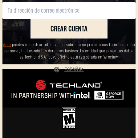
CREAR CUENTA
Aquí
puedes encontrar información sobre cómo procesamos tu información
personal, incluyendo tus derechos básicos. La entidad que posee tus datos
es Techland S.A., cuya oficina está registrada en Wrocław.
ESPAÑOL
DEUTSCH
ENGLISH
IN PARTNERSHIP WITH
FRANÇAIS
POLSKI
简体中文
ESPAÑOL