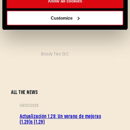
salvaje Gorilla Demolisher, el peligroso
Allow all cookies
Cataclysm y el lanzador de bombas molotov
Grenadier. Todos ellos, así como una horda
de Infectados y otros combatientes, se
Customize
interpondrán en tu camino hacia la victoria.
Bloody Ties DLC
¿Olvidaste la contraseña?
ALL THE NEWS
08/03/2026
SUBMIT
NOTAS
Actualización 1.29: Un verano de mejoras
DEL
(1.29)s (1.29)
PARCHE