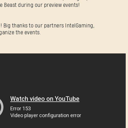
he Beast during our preview events!
o! Big thanks to our partners IntelGaming,
Hasło
ganize the events.
Caps