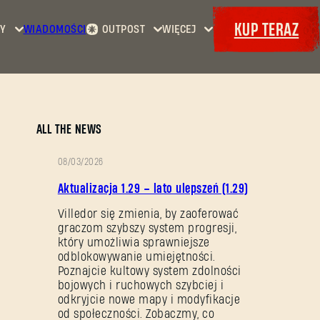
KUP TERAZ
Y
WIADOMOŚCI
OUTPOST
WIĘCEJ
Strona
Wydarzenia
Dying
główna
Bajery
Light
Kontrakty
Maps
Zbrojownia
Dying
Dokety
ALL THE NEWS
Light
2: Stay
08/03/2026
Human
OPIS
Aktualizacja 1.29 – lato ulepszeń (1.29)
Dying
PATCHA
Light:
Villedor się zmienia, by zaoferować
graczom szybszy system progresji,
The
który umożliwia sprawniejsze
Beast
odblokowywanie umiejętności.
Poznajcie kultowy system zdolności
bojowych i ruchowych szybciej i
odkryjcie nowe mapy i modyfikacje
od społeczności. Zobaczmy, co