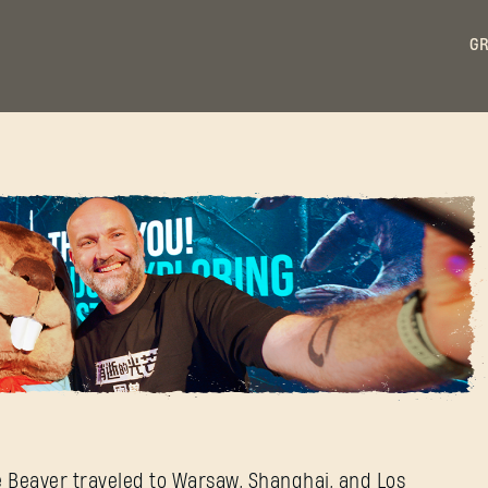
GR
ZALOGUJ SIĘ
nes: Preview Events
e Beaver traveled to Warsaw, Shanghai, and Los
Adres e-mail