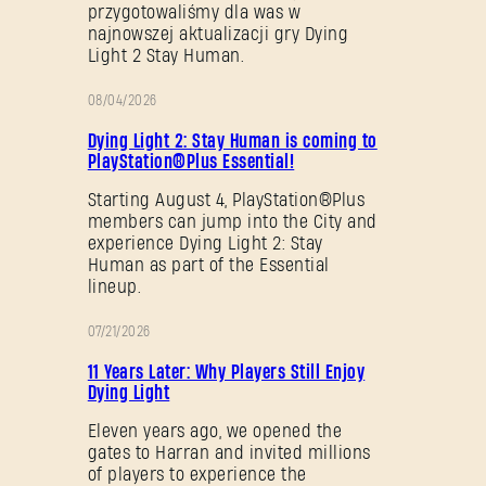
przygotowaliśmy dla was w
najnowszej aktualizacji gry Dying
Light 2 Stay Human.
08/04/2026
PROMOCJA
Dying Light 2: Stay Human is coming to
PlayStation®Plus Essential!
Starting August 4, PlayStation®Plus
members can jump into the City and
experience Dying Light 2: Stay
Human as part of the Essential
lineup.
07/21/2026
PROMOCJA
11 Years Later: Why Players Still Enjoy
Dying Light
Eleven years ago, we opened the
gates to Harran and invited millions
of players to experience the