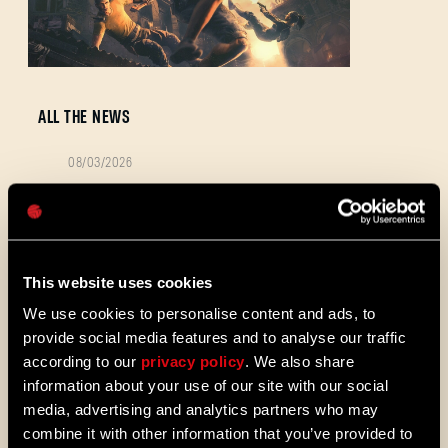
Adresse e-mail
ALL THE NEWS
08/03/2026
Mot de passe
NOTES
Caps
Update 1.29 - Summer of Enhancements
DE
(1.29)
PATCH
Villedor évolue, avec un système de
progression amélioré qui vous permet
This website uses cookies
de débloquer vos compétences plus
We use cookies to personalise content and ads, to
rapidement. Obtenez des capacités de
déplacement et de combat plus vite et
provide social media features and to analyse our traffic
découvrez de nouveaux mods et
according to our
privacy policy
. We also share
cartes de la communauté. Voici ce
information about your use of our site with our social
que nous vous avons préparé dans le
media, advertising and analytics partners who may
dernier patch de Dying Light 2 Stay
combine it with other information that you’ve provided to
Human.