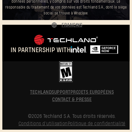
données personnelles, y compris sur vos droits fondamentaux. Le
responsable du traitement de vos données est Techland S.A., dont le siège
social se trouve à Wrocław.
FRANÇAIS
DEUTSCH
ENGLISH
IN PARTNERSHIP WITH
ESPAÑOL
POLSKI
简体中文
FRANÇAIS
TECHLAND
SUPPORT
PROJETS EUROPÉENS
CONTACT & PRESSE
©2026 Techland S.A. Tous droits réservés.
Conditions d'utilisation
Politique de confidentialité