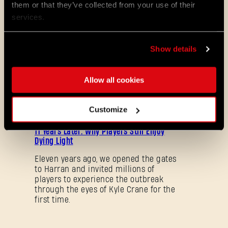
them or that they’ve collected from your use of their
08/04/2026
services.
PROMOTION
Dying Light 2: Stay Human is coming to
PlayStation®Plus Essential!
Show details
Starting August 4, PlayStation®Plus
members can jump into the City and
Allow all cookies
experience Dying Light 2: Stay Human
as part of the Essential lineup.
Customize
07/21/2026
PROMOTION
11 Years Later: Why Players Still Enjoy
Dying Light
Eleven years ago, we opened the gates
to Harran and invited millions of
players to experience the outbreak
through the eyes of Kyle Crane for the
first time.
Mot de passe oublié ?