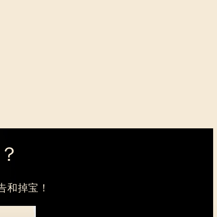
？
告和掉宝！