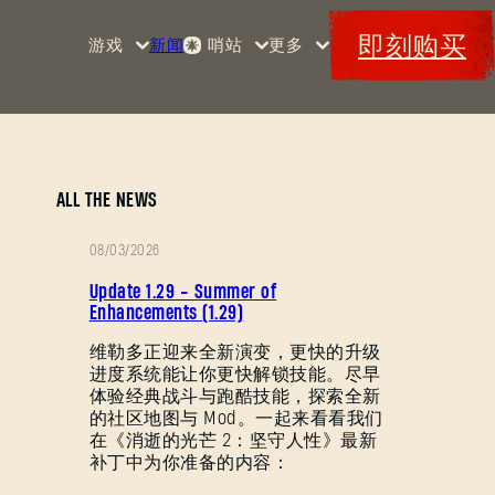
即刻购买
游戏
新闻
哨站
更多
首页
活动
《消
赏金
特典
逝的
军械
Maps
光
库
芒》
消光
ALL THE NEWS
码
消逝
08/03/2026
的光
补
芒2
Update 1.29 - Summer of
丁
Enhancements (1.29)
《消
说
维勒多正迎来全新演变，更快的升级
逝的
进度系统能让你更快解锁技能。尽早
明
光
体验经典战斗与跑酷技能，探索全新
芒：
的社区地图与 Mod。一起来看看我们
困
在《消逝的光芒 2：坚守人性》最新
兽》
补丁中为你准备的内容：