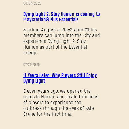
08/04/2026
促
Dying Light 2: Stay Human is coming to
销
PlayStation®Plus Essential!
Starting August 4, PlayStation®Plus
members can jump into the City and
experience Dying Light 2: Stay
Human as part of the Essential
lineup.
07/21/2026
促
11 Years Later: Why Players Still Enjoy
销
Dying Light
Eleven years ago, we opened the
gates to Harran and invited millions
of players to experience the
outbreak through the eyes of Kyle
Crane for the first time.