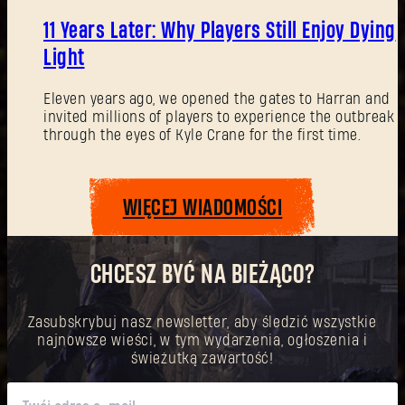
11 Years Later: Why Players Still Enjoy Dying
Light
Eleven years ago, we opened the gates to Harran and
invited millions of players to experience the outbreak
through the eyes of Kyle Crane for the first time.
WIĘCEJ WIADOMOŚCI
CHCESZ BYĆ NA BIEŻĄCO?
Zasubskrybuj nasz newsletter, aby śledzić wszystkie
najnowsze wieści, w tym wydarzenia, ogłoszenia i
świeżutką zawartość!