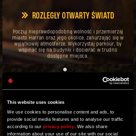
ZALOGUJ SIĘ
ROZLEGŁY OTWARTY ŚWIATD
Poczuj nieprawdopodobną wolność i przemierzaj
miasto Harran oraz jego okolice, zanurzając się w
Adres e-mail
wyjątkowej atmosferze. Wykorzystaj parkour, by
wspinać się na budynki i docierać w trudno
dostępne miejsca.
Hasło
Caps
This website uses cookies
We use cookies to personalise content and ads, to
CIESZ SIĘ PONAD 9 LATAMI DODATKOWEJ
provide social media features and to analyse our traffic
according to our
privacy policy
. We also share
ZAWARTOŚCI
information about your use of our site with our social