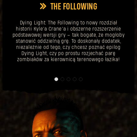
THE FOLLOWING
Nie pamiętasz hasła?
Dying Light: The Following to nowy rozdział
historii Kyle’a Crane’a i obszerne rozszerzenie
podstawowej wersji gry – tak bogate, że mogłoby
stanowić oddzielną grę. To doskonały dodatek,
SUBMIT
niezależnie od tego, czy chcesz poznać epilog
Dying Light, czy po prostu rozjechać parę
zombiaków za kierownicą terenowego łazika!
Pierwszy raz na Dying Light Outpost?
Utwórz konto
.