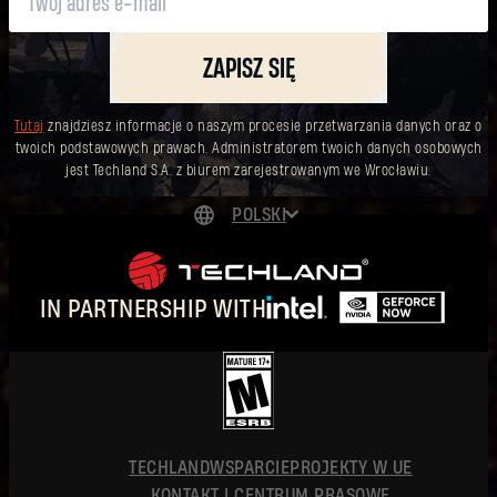
ZAPISZ SIĘ
Tutaj
znajdziesz informacje o naszym procesie przetwarzania danych oraz o
twoich podstawowych prawach. Administratorem twoich danych osobowych
jest Techland S.A. z biurem zarejestrowanym we Wrocławiu.
POLSKI
DEUTSCH
ENGLISH
IN PARTNERSHIP WITH
ESPAÑOL
FRANÇAIS
简体中文
POLSKI
TECHLAND
WSPARCIE
PROJEKTY W UE
KONTAKT I CENTRUM PRASOWE