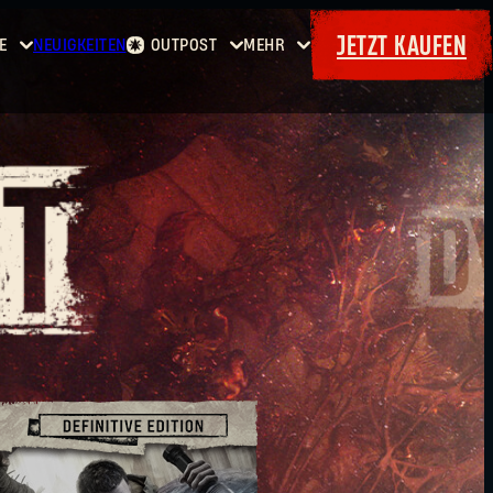
JETZT KAUFEN
E
NEUIGKEITEN
OUTPOST
MEHR
Startseite
Events
Dying
Kopfgelder
Extras
Light
Waffenkammer
Maps
Bordereaux
Dying
Light
2: Stay
Human
Dying
Light:
The
Beast