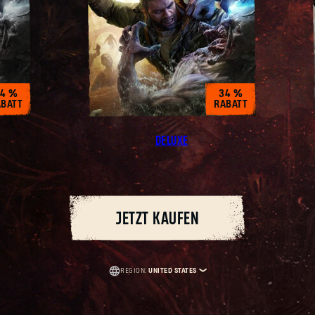
Caps
4 %
34 %
BATT
RABATT
DELUXE
JETZT KAUFEN
REGION:
UNITED STATES