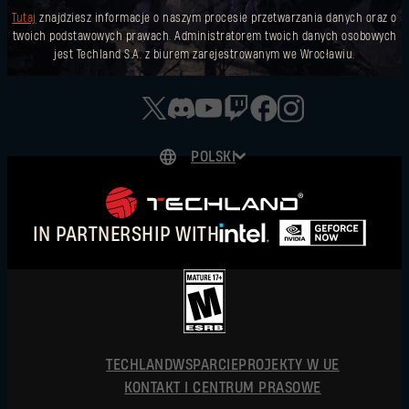
Tutaj
znajdziesz informacje o naszym procesie przetwarzania danych oraz o
twoich podstawowych prawach. Administratorem twoich danych osobowych
jest Techland S.A. z biurem zarejestrowanym we Wrocławiu.
POLSKI
DEUTSCH
ENGLISH
IN PARTNERSHIP WITH
ESPAÑOL
FRANÇAIS
简体中文
POLSKI
TECHLAND
WSPARCIE
PROJEKTY W UE
KONTAKT I CENTRUM PRASOWE