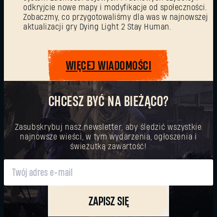
odkryjcie nowe mapy i modyfikacje od społeczności.
Nie pamiętasz hasła?
Zobaczmy, co przygotowaliśmy dla was w najnowszej
aktualizacji gry Dying Light 2 Stay Human.
SUBMIT
WIĘCEJ WIADOMOŚCI
CHCESZ BYĆ NA BIEŻĄCO?
Pierwszy raz na Dying Light Outpost?
Utwórz konto
.
Zasubskrybuj nasz newsletter, aby śledzić wszystkie
najnowsze wieści, w tym wydarzenia, ogłoszenia i
świeżutką zawartość!
ZAPISZ SIĘ