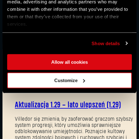
media, advertising and analytics partners who may
combine it with other information that you’ve provided to
them or that they’ve collected from your use of their
services.
Show details
Allow all cookies
Wiadomości
Customize
08/03/2026
Aktualizacja 1.29 – lato ulepszeń (1.29)
Villedor się zmienia, by zaoferować graczom szybszy
system progresji, który umożliwia sprawniejsze
odblokowywanie umiejętności. Poznajcie kultowy
system zdolności bojowych i ruchowych szybciej i