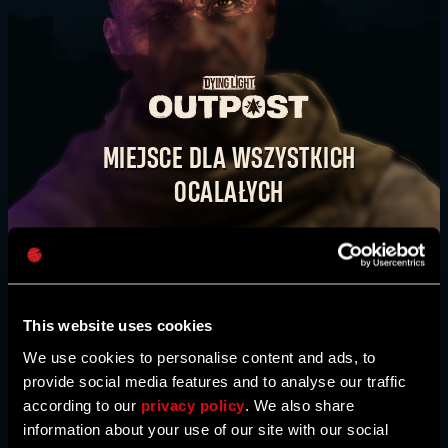
ODZYSKAJ MIASTO. KROK PO KROKU.
Adres e-mail
OBEJRZYJ WIDEO
MIEJSCE DLA WSZYSTKICH
OCALAŁYCH
KUP TERAZ
Hasło
Dying Light Outpost
to twoje centrum
Caps
informacji: wiadomości, wyzwania, wydarzenia,
aktywności i wiele więcej. Znajdziesz tu także
mapy stworzone przez naszą społeczność. To
This website uses cookies
nasze wspólne centrum, ocalały — dołącz do
nas!
We use cookies to personalise content and ads, to
provide social media features and to analyse our traffic
according to our
privacy policy
. We also share
information about your use of our site with our social
UDAJ SIĘ DO AZYLU