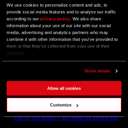
We use cookies to personalise content and ads, to
03/26/2026
UPDATE
provide social media features and to analyse our traffic
Restored Land Edition – Versionshinweise
according to our
privacy policy
. We also share
information about your use of our site with our social
(1.6)
media, advertising and analytics partners who may
combine it with other information that you’ve provided to
Eine intensive, überwältigende Reise erwartet dich im
neuesten Update von Dying Light: The Beast. Mit
them or that they’ve collected from your use of their
Restored Land verspricht diese Version höchste
services.
Spannung und aufregende Verbesserungen, die
deine Resilienz und Strategie auf eine harte Probe
stellen. Restored Land ist ein völlig neues
Show details
Spielerlebnis, das die Regeln zum Überleben in
Castor Woods auf den Kopf stellt!
Allow all cookies
01/07/2026
Customize
EVENT
Call of the Beast - all rewards delivered!