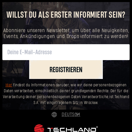
WILLST DU ALS ERSTER INFORMIERT SEIN?
Abonniere unseren Newsletter, um über alle Neuigkeiten,
Events, Ankündigungen und Drops informiert zu werden!
REGISTRIEREN
Hier
findest du Informationen darüber, wie wir deine personenbezogenen
Daten verarbeiten, einschließlich deiner grundlegenden Rechte. Der für die
Verarbeitung deiner personenbezogenen Daten Verantwortliche ist Techland
S.A. mit eingetragenem Sitz in Wrocław.
DEUTSCH
ENGLISH