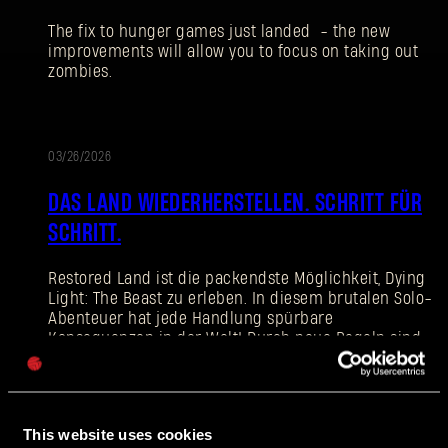
The fix to hunger games just landed - the new
improvements will allow you to focus on taking out
zombies.
ANMELDEN
03/26/2026
UPDATE
DAS LAND WIEDERHERSTELLEN. SCHRITT FÜR
SCHRITT.
E-Mail-Adresse
Restored Land ist die packendste Möglichkeit, Dying
Light: The Beast zu erleben. In diesem brutalen Solo-
Abenteuer hat jede Handlung spürbare
Konsequenzen in der Welt! Durch neue Regeln sind
Passwort
Ressourcen endlich, und jede Entscheidung in einer
Caps
Welt voller Zombies will gut durchdacht sein.
This website uses cookies