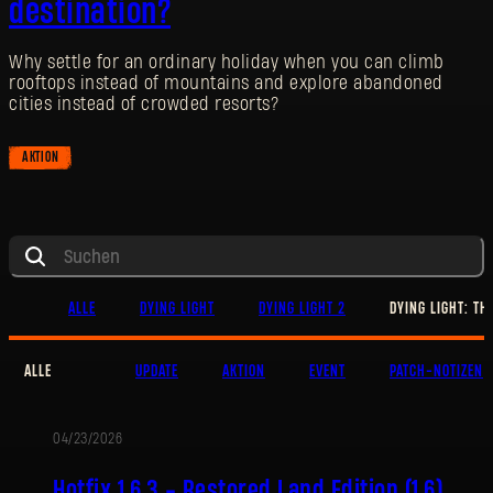
destination?
Why settle for an ordinary holiday when you can climb
rooftops instead of mountains and explore abandoned
cities instead of crowded resorts?
AKTION
ALLE
DYING LIGHT
DYING LIGHT 2
DYING LIGHT: TH
ALLE
UPDATE
AKTION
EVENT
PATCH-NOTIZEN
04/23/2026
UPDATE
Hotfix 1.6.3 - Restored Land Edition (1.6)