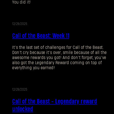
You did it!
12/29/2025
EVENT
Call of the Beast: Week 11
Passwort vergessen?
It’s the last set of challenges for Call of the Beast.
Don’t cry because it’s over, smile because of all the
awesome rewards you got! And don’t forget, you’ve
SUBMIT
also got the Legendary Reward coming on top of
everything you earned!
Neu bei Dying Light Outpost?
Konto erstellen
.
12/29/2025
EVENT
Call of the Beast - Legendary reward
unlocked