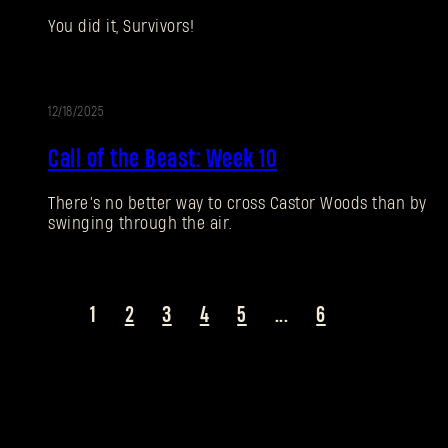
You did it, Survivors!
12/18/2025
EVENT
Call of the Beast: Week 10
There’s no better way to cross Castor Woods than by
swinging through the air.
1
2
3
4
5
...
6